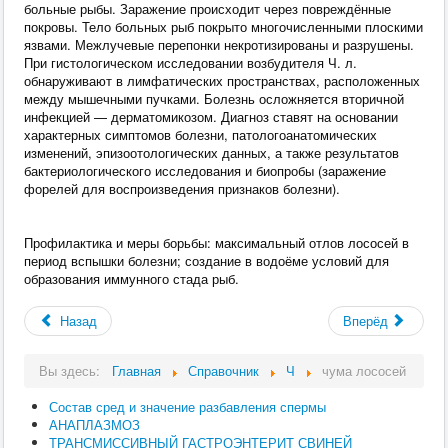
больные рыбы. Заражение происходит через повреждённые
покровы. Тело больных рыб покрыто многочисленными плоскими
язвами. Межлучевые перепонки некротизированы и разрушены.
При гистологическом исследовании возбудителя Ч. л.
обнаруживают в лимфатических пространствах, расположенных
между мышечными пучками. Болезнь осложняется вторичной
инфекцией — дерматомикозом. Диагноз ставят на основании
характерных симптомов болезни, патологоанатомических
изменений, эпизоотологических данных, а также результатов
бактериологического исследования и биопробы (заражение
форелей для воспроизведения признаков болезни).
Профилактика и меры борьбы: максимальный отлов лососей в
период вспышки болезни; создание в водоёме условий для
образования иммунного стада рыб.
Назад
Вперёд
Вы здесь:
Главная
Справочник
Ч
чума лососей
Состав сред и значение разбавления спермы
АНАПЛАЗМОЗ
ТРАНСМИССИВНЫЙ ГАСТРОЭНТЕРИТ СВИНЕЙ