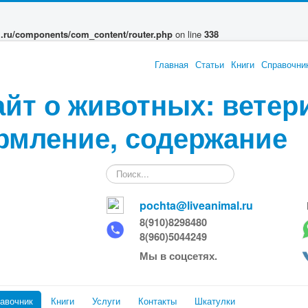
l.ru/components/com_content/router.php
on line
338
Главная
Статьи
Книги
Справочни
айт о животных: ветер
рмление, содержание
Искать...
pochta@liveanimal.ru
8(910)8298480
8(960)5044249
Мы в соцсетях.
авочник
Книги
Услуги
Контакты
Шкатулки