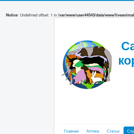
Notice
: Undefined offset: 1 in
/var/www/user44543/data/www/liveanima
С
ко
Главная
Аптека
Статьи
Спр