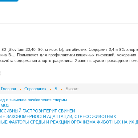
Б
 80 (
Biovitum
20,40, 80, список Б), антибиотик. Содержит 2,4 и 8% хлорт
мина В
. Применяют для профилактики кишечных инфекций, ускорения 
12
расчёта содержания хлортетрациклина. Хранят в сухом прохладном пом
Главная
Справочник
Б
Биовит
ред и значение разбавления спермы
ЗМОЗ
ИССИВНЫЙ ГАСТРОЭНТЕРИТ СВИНЕЙ
ЫЕ ЗАКОНОМЕРНОСТИ АДАПТАЦИИ, СТРЕСС ЖИВОТНЫХ
ЫЕ ФАКТОРЫ СРЕДЫ И РЕАКЦИИ ОРГАНИЗМА ЖИВОТНЫХ НА ИХ 