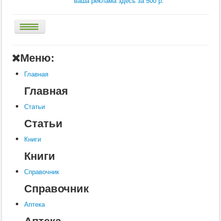
ваша реклама здесь за 500 р.
Главная
Меню:
Аптека
Главная
Статьи
Главная
Справочник
Статьи
Книги
Статьи
Услуги
Книги
Контакты
Книги
Шкатулки
Справочник
Справочник
Аптека
Аптека