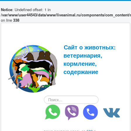
Notice
: Undefined offset: 1 in
/var/www/user44543/data/www/liveanimal.ru/components/com_content/r
on line
338
Сайт о животных:
ветеринария,
кормление,
содержание
Искать...