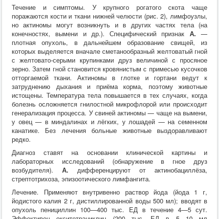
Течение и симптомы. У крупного рогатого скота чаще
поражаются кости и ткани нижней челюсти (рис. 2), лимфоузлы,
но актиномы могут возникнуть и в других частях тела (на
конечностях, вымени и др.). Специфический признак
А.
—
плотная опухоль, в дальнейшем образование свищей, из
которых выделяется вначале сметанообразный желтоватый гной
с желтовато-серыми крупинками друз величиной с просяное
зерно. Затем гной становится кровянистым с примесью кусочков
отторгаемой ткани. Актиномы в глотке и гортани ведут к
затруднению дыхания и приёма корма, поэтому животные
истощены. Температура тела повышается в тех случаях, когда
болезнь осложняется гнилостной микрофлорой или происходит
генерализация процесса. У свиней актиномы — чаще на вымени,
у овец — в миндалинах и лёгких, у лошадей — на семенном
канатике. Без лечения больные животные выздоравливают
редко.
Диагноз ставят на основании клинической картины и
лабораторных исследований (обнаружение в гное друз
возбудителя).
А.
дифференцируют от актинобациллёза,
стрептотрихоза, эпизоотического лимфангита.
Лечение. Применяют внутривенно раствор йода (йода 1 г,
йодистого калия 2 г, дистиллированной воды 500 мл); вводят в
опухоль пенициллин 100—400 тыс. ЕД в течение 4—5
сут.
Эффективен окситетрациклин (200 тыс. ЕД в 5—10 мл