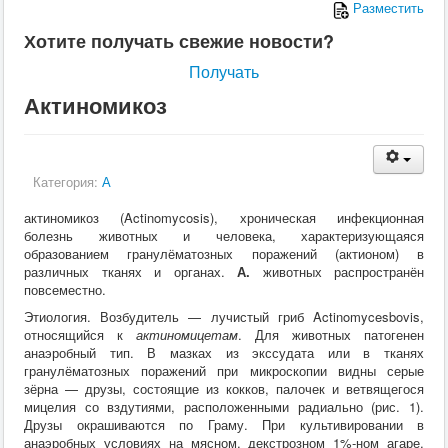
Разместить
Хотите получать свежие новости?
Получать
Актиномикоз
Категория:
А
актиномикоз (
Actinomycosis
), хроническая инфекционная
болезнь животных и человека, характеризующаяся
образованием гранулёматозных поражений (актионом) в
различных тканях и органах.
А.
животных распространён
повсеместно.
Этиология. Возбудитель — лучистый гриб
Actinomyces
bovis
,
относящийся к
актиномицетам
. Для животных патогенен
анаэробный тип. В мазках из экссудата или в тканях
гранулёматозных поражений при микроскопии видны серые
зёрна — друзы, состоящие из кокков, палочек и ветвящегося
мицелия со вздутиями, расположенными радиально (рис. 1).
Друзы окрашиваются по Граму. При культивировании в
анаэробных условиях на мясном, декстрозном 1%‑ном агаре,