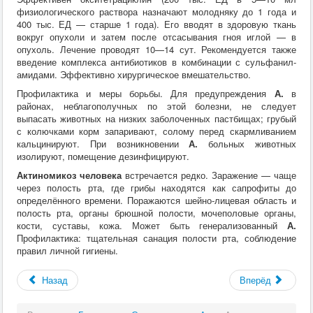
физиологического раствора назначают молодняку до 1
года и
400 тыс. ЕД — старше 1
года). Его вводят в здоровую ткань
вокруг опухоли и затем после отсасывания гноя иглой — в
опухоль. Лечение проводят 10—14
сут. Рекомендуется также
введение комплекса антибиотиков в комбинации с сульфанил-
амидами. Эффективно хирургическое вмешательство.
Профилактика и меры борьбы. Для предупреждения
А.
в
районах, неблагополучных по этой болезни, не следует
выпасать животных на низких заболоченных пастбищах; грубый
с колючками корм запаривают, солому перед скармливанием
кальцинируют. При возникновении
А.
больных животных
изолируют, помещение дезинфицируют.
Актиномикоз
человека
встречается редко. Заражение — чаще
через полость рта, где грибы находятся как сапрофиты до
определённого времени. Поражаются шейно-лицевая область и
полость рта, органы брюшной полости, мочеполовые органы,
кости, суставы, кожа. Может быть генерализованный
А.
Профилактика: тщательная санация полости рта, соблюдение
правил личной гигиены.
Назад
Вперёд