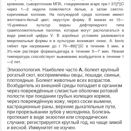
кровяном, сывороточном МПА, глицериновом агаре при
t
37{{º}}
C
через 1—2
недели появляются белые, а затем светло-
коричневые колонии. На полужидкой среде колонии имеют
желтовато-белый цвет, округлую форму. В мазках из 10—
15‑дневных культур видны дифтероидного типа
грамположительные палочки, которые могут располагаться в
виде римской цифры V. В аэробных условиях развиваются
мицелиальные формы и в культурах возникает лизис. А. bovis
гибнет при нагревании до
t
70—89{{°}}
C
в течение 5 мин, в
3%‑ном растворе формальдегида в течение 5—7
мин. Низкая
температура способствует выживанию возбудителя в течение 1
—2
лет.
Эпизоотология. Наиболее часто
А.
болеет крупный
рогатый скот, восприимчивы овцы, лошади, свиньи,
плотоядные. Болеют животные всех возрастов.
Возбудитель из внешней среды попадает в организм
через повреждённые слизистые оболочки ротовой
полости при поедании грубых колющих кормов,
через повреждённую кожу, через соски вымени,
кастрационные раны, верхние дыхательные пути,
при прорезывании зубов у молодняка. Болезнь
протекает в виде энзоотии или спорадических
случаев; регистрируется круглый год, но чаще зимой
и весной. Иммунитет не изучен.