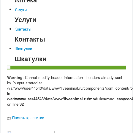
Услуги
Услуги
Контакты
Контакты
Шкатулки
Шкатулки
Warning
: Cannot modify header information - headers already sent
by (output started at
/var/www/user44543/data/www/liveanimal.ru/components/com_content/rou
in
/var/www/user44543/data/www/liveanimal.ru/modules/mod_easycook
on line
32
Помочь в развитии