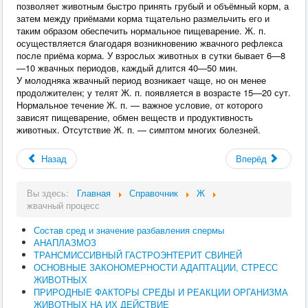
позволяет животным быстро принять грубый и объёмный корм, а
затем между приёмами корма тщательно размельчить его и
таким образом обеспечить нормальное пищеварение. Ж. п.
осуществляется благодаря возникновению жвачного рефлекса
после приёма корма. У взрослых животных в сутки бывает 6—8
—10 жвачных периодов, каждый длится 40—50 мин.
У молодняка жвачный период возникает чаще, но он менее
продолжителен; у телят Ж. п. появляется в возрасте 15—20 сут.
Нормальное течение Ж. п. — важное условие, от которого
зависят пищеварение, обмен веществ и продуктивность
животных. Отсутствие Ж. п. — симптом многих болезней.
Назад
Вперёд
Вы здесь:
Главная
Справочник
Ж
жвачный процесс
Состав сред и значение разбавления спермы
АНАПЛАЗМОЗ
ТРАНСМИССИВНЫЙ ГАСТРОЭНТЕРИТ СВИНЕЙ
ОСНОВНЫЕ ЗАКОНОМЕРНОСТИ АДАПТАЦИИ, СТРЕСС
ЖИВОТНЫХ
ПРИРОДНЫЕ ФАКТОРЫ СРЕДЫ И РЕАКЦИИ ОРГАНИЗМА
ЖИВОТНЫХ НА ИХ ДЕЙСТВИЕ