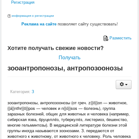
Регистрация
информация о регистрации
Реклама на сайте
позволяет сайту существовать!
Разместить
Хотите получать свежие новости?
Получать
зооантропонозы, антропозоонозы
Категория:
З
зооантропонозы, антропозоонозы (от греч. z{{ō}}on — животное,
{{á}}nthr{{ō}}pos — человек и n{{ó}}sos — болезнь), группа
заразных болезней, общих для животных и человека (например,
сибирская язва, бруцеллёз, туберкулёз, листериоз, бешенство,
многие гельминтозы). В медицинской литературе болезни этой
группы иногда называются зоонозами. З. передаются от
животного к животному, от животного к человеку. Роль человека