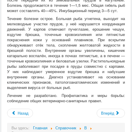
Болезнь продолжается в течение 1—1,5 мес. Общая гибель рыб
может составлять 40—45%. Инкубационный период 3—5 сут.
Течение болезни острое. Больная рыба угнетена, выходит на
мелководные участки прудов, у неё нарушается координация
движений. У карпов отмечают пучеглазие, ерошение чешуи,
вздутие брюшка, точечные кровоизлияния или пятнистые
покраснения кожи у оснований плавников. При вскрытии
обнаруживают отёк тела, скопление желтоватой жидкости в
брюшной полости. Внутренние органы увеличены, кишечник
катарально воспалён, иногда в почках пятнистые, а в печени —
точечные кровоизлияния и беловатые узелки. Растительноядные
рыбы заболевают при посадке в пруды совместно с карпами.
У них наблюдают умеренное вздутие брюшка и набухшие
внутренние органы. Диагноз устанавливают на основании
клинических признаков, патологоанатомических изменений и
выделения вируса от больных рыб.
Лечение не разработано. Профилактика и меры борьбы:
соблюдение общих ветеринарно-санитарных правил.
Назад
Вперёд
Вы здесь:
Главная
Справочник
В