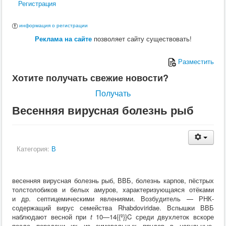
Регистрация
информация о регистрации
Реклама на сайте
позволяет сайту существовать!
Разместить
Хотите получать свежие новости?
Получать
Весенняя вирусная болезнь рыб
Категория:
В
весенняя вирусная болезнь рыб, ВВБ, болезнь карпов, пёстрых
толстолобиков и белых амуров, характеризующаяся отёками
и др. септицемическими явлениями. Возбудитель — РНК-
содержащий вирус семейства
Rhabdoviridae
. Вспышки ВВБ
наблюдают весной при
t
10—14{{º}}
C
среди двухлеток вскоре
после передачи их из зимовальных прудов в нагульные.