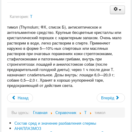
Категория:
Т
тимол (Thymolum; ФХ, список Б), антисептическое и
антгельминтное средство. Крупные бесцветные кристаллы или
кристаллический порошок с характерным запахом. Очень мало
растворим в воде, легко растворим в спирте. Применяют
наружно в форме 5—10%-ных спиртовых или масляных
растворов при очаговых поражениях кожи стрептококками,
стафилококками и патогенными грибами, внутрь при
стронгилятозах лошадей и анкилостомозе собак (после
предварительной голодной диеты); через 1 ч после дачи Т.
назначают слабительное. Дозы внутрь: лошади 6,0—20,0 г;
собаке 0,5—2,0 г. Хранят в хорошо укупоренной таре,
предохраняющей от действия света.
Назад
Вперёд
Вы здесь:
Главная
Справочник
Т
тимол
Состав сред и значение разбавления спермы
АНАПЛАЗМОЗ