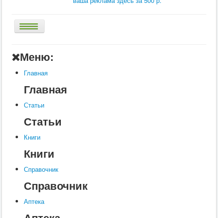
ваша реклама здесь за 500 р.
Главная
Меню:
Аптека
Главная
Статьи
Главная
Справочник
Статьи
Книги
Статьи
Услуги
Книги
Контакты
Книги
Шкатулки
Справочник
Справочник
Аптека
Аптека