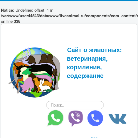
Notice
: Undefined offset: 1 in
/var/www/user44543/data/www/liveanimal.ru/components/com_content/r
on line
338
Сайт о животных:
ветеринария,
кормление,
содержание
Искать...