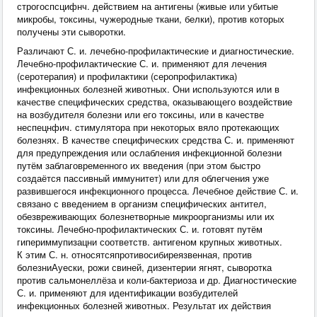
строгоспсцифнч. действием на антигены (живые или убитые
микробы, токсины, чужеродные ткани, белки), против которых
получены эти сыворотки.
Различают С. и. лечебно-профилактические и диагностические.
Лечебно-профилактические С. и. применяют для лечения
(серотерапия) и профилактики (серопрофилактика)
инфекционных болезней животных. Они используются или в
качестве специфических средства, оказывающего воздействие
на возбудителя болезни или его токсины, или в качестве
неспецнфич. стимулятора при некоторых вяло протекающих
болезнях. В качестве специфических средства С. и. применяют
для предупреждения или ослабления инфекционной болезни
путём заблаговременного их введения (при этом быстро
создаётся пассивный иммунитет) или для облегчения уже
развившегося инфекционного процесса. Лечебное действие С. и.
связано с введением в организм специфических антител,
обезвреживающих болезнетворные микроорганизмы или их
токсины. Лечебно-профилактических С. и. готовят путём
гипериммупизацни соответств. антигеном крупных животных.
К этим С. н. относятсяпротивосибиреязвенная, против
болезниАуески, рожи свиней, дизентерии ягнят, сыворотка
против сальмонеллёза и коли-бактериоза и др. Диагностические
С. и. применяют для идентификации возбудителей
инфекционных болезней животных. Результат их действия