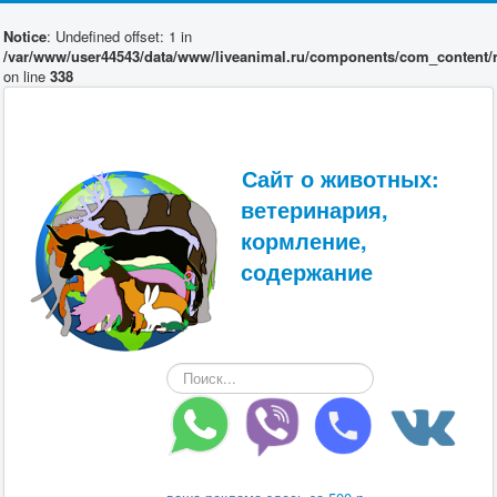
Notice
: Undefined offset: 1 in
/var/www/user44543/data/www/liveanimal.ru/components/com_content/r
on line
338
Сайт о животных:
ветеринария,
кормление,
содержание
Искать...