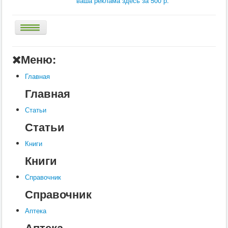
ваша реклама здесь за 500 р.
Главная
Меню:
Аптека
Главная
Статьи
Главная
Справочник
Статьи
Книги
Статьи
Услуги
Книги
Контакты
Книги
Шкатулки
Справочник
Справочник
Аптека
Аптека