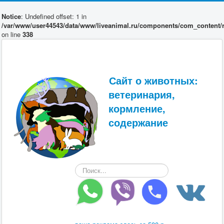
Notice
: Undefined offset: 1 in
/var/www/user44543/data/www/liveanimal.ru/components/com_content/r
on line
338
Сайт о животных:
ветеринария,
кормление,
содержание
Искать...