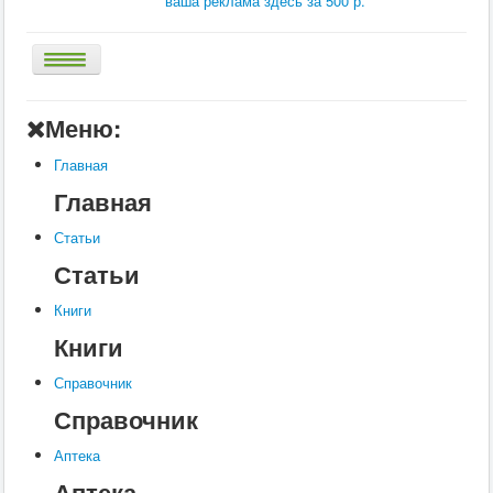
ваша реклама здесь за 500 р.
Главная
Меню:
Аптека
Главная
Статьи
Главная
Справочник
Статьи
Книги
Статьи
Услуги
Книги
Контакты
Книги
Шкатулки
Справочник
Справочник
Аптека
Аптека