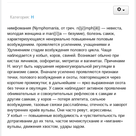
Категория:
Н
нимфомания (Nymphomania, от греч. n{{ý}}mph{{ē}} — невеста,
молодая женщина и man{{í}}a — безумие), болезнь самок,
характеризующаяся ненормально повышенным половым
возбуждением. проявляется усилением, учащениями и
Удлинением стадии возбуждения полового цикла. Чаще
наблюдается у кобыл, коров, свиней. Возникает обычно при
кистах яичников, оофоритах, метритах и вагинитах. Причинами
Н. могут быть нарушения нервногуморальной регуляции в
организме самок. Вначале усиленно проявляются признаки
течки, полового возбуждения и охоты, повторяющиеся через
короткие промежутки; в дальнейшем — ярко выраженная охота
без течки и овуляции. У самок наблюдают активное проявление
обнимательных и совокупительных рефлексов к самцам и
другим самкам, у коров — потеря аппетита, сильное
возбуждение, тазовые связки расслаблены, отечность и заворот
внутренних краёв вульвы. Они часто ревут, агрессивны.
У кобыл — повышенные возбудимость и чувствительность при
дотрагивании до их тела, частое мочеиспускание и «мигание»
вульвы, движения хвостом, удары задом.