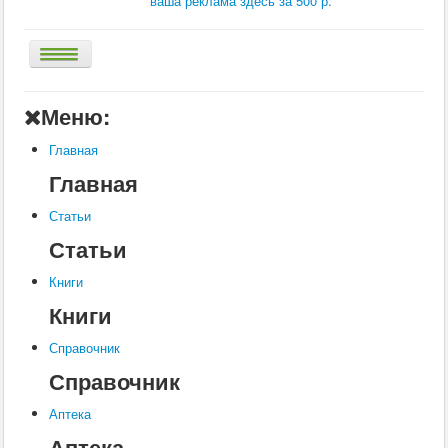
ваша реклама здесь за 500 р.
Главная
Меню:
Аптека
Главная
Статьи
Главная
Справочник
Статьи
Книги
Статьи
Услуги
Книги
Контакты
Книги
Шкатулки
Справочник
Справочник
Аптека
Аптека