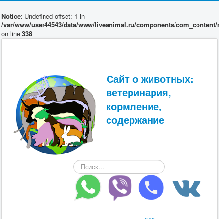
Notice
: Undefined offset: 1 in
/var/www/user44543/data/www/liveanimal.ru/components/com_content/r
on line
338
Сайт о животных:
ветеринария,
кормление,
содержание
Искать...