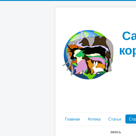
Са
ко
Главная
Аптека
Статьи
Спр
зжесь