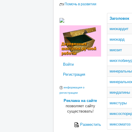
Помочь в развитии
Заголовок
миокардит
миокард
миозит
миоглобину
Войти
минеральны
Регистрация
минерально
информация о
миндалины
регистрации
Реклама на сайте
микстуры
позволяет сайту
существовать!
миксоспори
миксоматоз 
Разместить