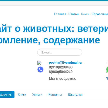
Главная
Статьи
Книги
Справочни
йт о животных: ветер
рмление, содержание
Искать...
pochta@liveanimal.ru
8(910)8298480
8(960)5044249
Мы в соцсетях.
авочник
Книги
Услуги
Контакты
Шкатулки