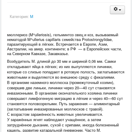
Категория:
М
мюллериоз (M^ulleriosis), гельминтоз овец и коз, вызываемый
нематодой M^ullerius capillaris семейства Protostrongylidae,
паразитирующей в лёгких. Встречается в Европе, Азии,
Австралии, на амер. континенте; в РФ — в Европейских части,
на Северном Кавказе, Закавказье.
Возбудитель М. длиной до 30 мм и шириной 0,06 мм. Самки
откладывают яйца в лёгких; из них вылупляются личинки,
которые со слизью попадают в ротовую полость, заглатываются
животными и выделяются во внешнюю среду с фекалиями.
В организме наземного моллюска (промежуточный хозяин),
совершив две линьки, личинки через 20—40 сут становятся
инвазионными. В организме окончательного хозяина личинки
совершают лимфогенную миграцию в лёгкие и через 40—60 сут
становятся половозрелыми. Путь заражения — алиментарный
(заглатывание инвазированных моллюсков с травой).
С возрастом заражённость животных увеличивается.
У заражённых ягнят наблюдают учащённое, а затем
затруднённое дыхание, сухой с хрипами, иногда болезненный
кашель, развитие катаральной пневмонии. Часто М.