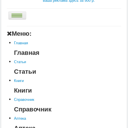
ваша реклама здесь за 500 р.
Главная
Меню:
Аптека
Главная
Статьи
Главная
Справочник
Статьи
Книги
Статьи
Услуги
Книги
Контакты
Книги
Шкатулки
Справочник
Справочник
Аптека
Аптека