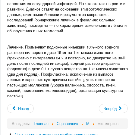
осложняется секундарной инфекцией. Ягнята отстают в росте и
развитии. Диагноз ставят на основании эпизоотологических
данных, симптомов болезни и результатов копрологич.
исследований (обнаружение личинок в фекалиях больных
животных); посмертно — по характерным изменениям в лёгких и
обнаружению в них мюллерий.
Лечение. Применяют подкожные инъекции 10%‑ного водного
раствора нилверма в дозе 15 мг на 1 кг массы животного
(трехкратно с интервалом 24 ч и повторно, но двукратно на 30‑й
день после последней инъекции); водный раствор дитразина
(подкожно) в дозе 0,1 г сухого вещества на 1 кг массы животного
(два дня подряд). Профилактика: исключение из выпасов
лесных и заросших кустарником пастбищ, уничтожение на
пастбищах моллюсков (уборка валежника, хвороста, пней,
камней, применение моллюскоцидов), организация культурных
пастбищ.
Назад
Вперёд
Вы здесь:
Главная
Справочник
М
мюллериоз
Состав сред и значение разбавления спермы