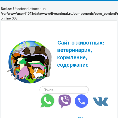
Notice
: Undefined offset: 1 in
/var/www/user44543/data/www/liveanimal.ru/components/com_content/r
on line
338
Сайт о животных:
ветеринария,
кормление,
содержание
Искать...