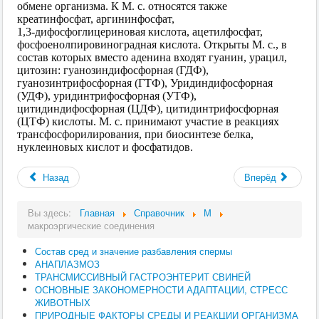
обмене организма. К М. с. относятся также
креатинфосфат, аргининфосфат,
1,3‑дифосфоглицериновая кислота, ацетилфосфат,
фосфоенолпировиноградная кислота. Открыты М. с., в
состав которых вместо аденина входят гуанин, урацил,
цитозин: гуанозиндифосфорная (ГДФ),
гуанозинтрифосфорная (ГТФ), Уридиндифосфорная
(УДФ), уридинтрифосфорная (УТФ),
цитидиндифосфорная (ЦДФ), цитидинтрифосфорная
(ЦТФ) кислоты. М. с. принимают участие в реакциях
трансфосфорилирования, при биосинтезе белка,
нуклеиновых кислот и фосфатидов.
Назад
Вперёд
Вы здесь:
Главная
Справочник
М
макроэргические соединения
Состав сред и значение разбавления спермы
АНАПЛАЗМОЗ
ТРАНСМИССИВНЫЙ ГАСТРОЭНТЕРИТ СВИНЕЙ
ОСНОВНЫЕ ЗАКОНОМЕРНОСТИ АДАПТАЦИИ, СТРЕСС
ЖИВОТНЫХ
ПРИРОДНЫЕ ФАКТОРЫ СРЕДЫ И РЕАКЦИИ ОРГАНИЗМА