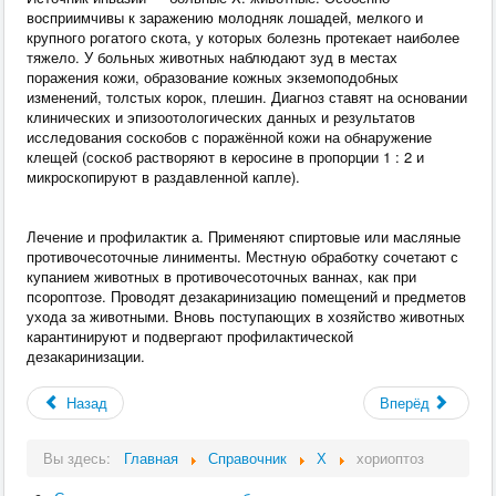
восприимчивы к заражению молодняк лошадей, мелкого и
крупного рогатого скота, у которых болезнь протекает наиболее
тяжело. У больных животных наблюдают зуд в местах
поражения кожи, образование кожных экземоподобных
изменений, толстых корок, плешин. Диагноз ставят на основании
клинических и эпизоотологических данных и результатов
исследования соскобов с поражённой кожи на обнаружение
клещей (соскоб растворяют в керосине в пропорции 1 : 2 и
микроскопируют в раздавленной капле).
Лечение и профилактик а. Применяют спиртовые или масляные
противочесоточные линименты. Местную обработку сочетают с
купанием животных в противочесоточных ваннах, как при
псороптозе. Проводят дезакаринизацию помещений и предметов
ухода за животными. Вновь поступающих в хозяйство животных
карантинируют и подвергают профилактической
дезакаринизации.
Назад
Вперёд
Вы здесь:
Главная
Справочник
Х
хориоптоз