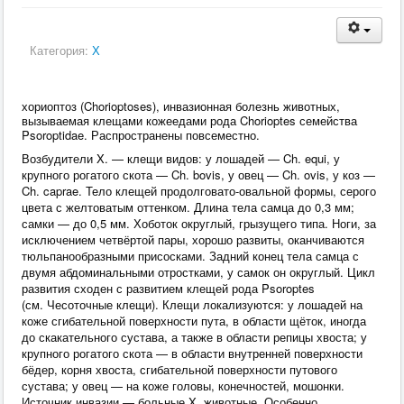
Категория:
Х
хориоптоз (Chorioptoses), инвазионная болезнь животных,
вызываемая клещами кожеедами рода Chorioptes семейства
Psoroptidae. Распространены повсеместно.
Возбудители X. — клещи видов: у лошадей — Ch. equi, у
крупного рогатого скота — Ch. bovis, у овец — Ch. ovis, у коз —
Ch. caprae. Тело клещей продолговато-овальной формы, серого
цвета с желтоватым оттенком. Длина тела самца до 0,3 мм;
самки — до 0,5 мм. Хоботок округлый, грызущего типа. Ноги, за
исключением четвёртой пары, хорошо развиты, оканчиваются
тюльпанообразными присосками. Задний конец тела самца с
двумя абдоминальными отростками, у самок он округлый. Цикл
развития сходен с развитием клещей рода Psoroptes
(см. Чесоточные клещи). Клещи локализуются: у лошадей на
коже сгибательной поверхности пута, в области щёток, иногда
до скакательного сустава, а также в области репицы хвоста; у
крупного рогатого скота — в области внутренней поверхности
бёдер, корня хвоста, сгибательной поверхности путового
сустава; у овец — на коже головы, конечностей, мошонки.
Источник инвазии — больные X. животные. Особенно