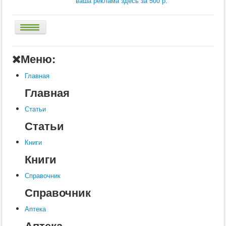
ваша реклама здесь за 500 р.
Главная
Меню:
Аптека
Главная
Статьи
Главная
Справочник
Статьи
Книги
Статьи
Услуги
Книги
Контакты
Книги
Шкатулки
Справочник
Справочник
Аптека
Аптека