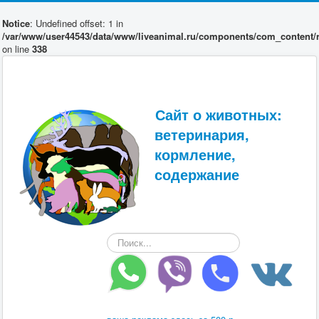
Notice
: Undefined offset: 1 in
/var/www/user44543/data/www/liveanimal.ru/components/com_content/r
on line
338
Сайт о животных:
ветеринария,
кормление,
содержание
Искать...