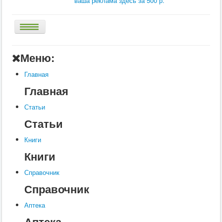
ваша реклама здесь за 500 р.
Главная
Меню:
Аптека
Главная
Статьи
Главная
Справочник
Статьи
Книги
Статьи
Услуги
Книги
Контакты
Книги
Шкатулки
Справочник
Справочник
Аптека
Аптека