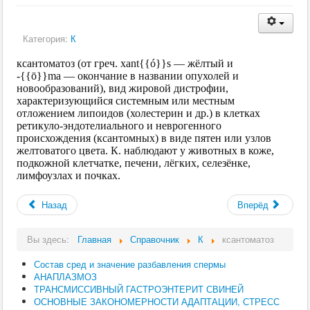
Категория:
К
ксантоматоз (от греч. xant{{ó}}s — жёлтый и
‑{{ō}}ma — окончание в названии опухолей и
новообразований), вид жировой дистрофии,
характеризующийся системным или местным
отложением липоидов (холестерин и др.) в клетках
ретикуло-эндотелиального и неврогенного
происхождения (ксантомных) в виде пятен или узлов
желтоватого цвета. К. наблюдают у животных в коже,
подкожной клетчатке, печени, лёгких, селезёнке,
лимфоузлах и почках.
Назад
Вперёд
Вы здесь:
Главная
Справочник
К
ксантоматоз
Состав сред и значение разбавления спермы
АНАПЛАЗМОЗ
ТРАНСМИССИВНЫЙ ГАСТРОЭНТЕРИТ СВИНЕЙ
ОСНОВНЫЕ ЗАКОНОМЕРНОСТИ АДАПТАЦИИ, СТРЕСС