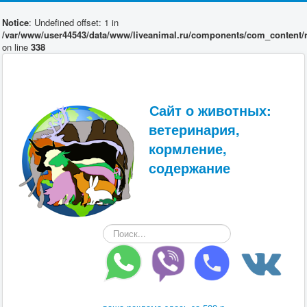
Notice
: Undefined offset: 1 in
/var/www/user44543/data/www/liveanimal.ru/components/com_content/r
on line
338
Сайт о животных:
ветеринария,
кормление,
содержание
Искать...