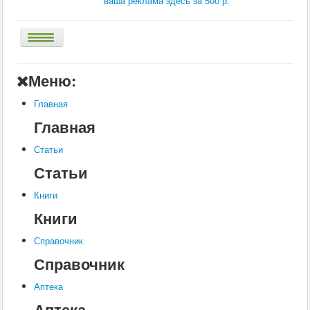
ваша реклама здесь за 500 р.
Главная
Меню:
Аптека
Главная
Статьи
Главная
Справочник
Статьи
Книги
Статьи
Услуги
Книги
Контакты
Книги
Шкатулки
Справочник
Справочник
Аптека
Аптека