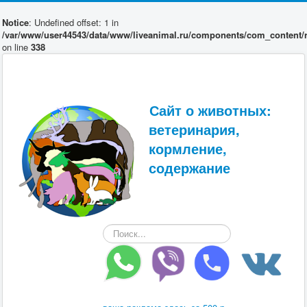
Notice
: Undefined offset: 1 in
/var/www/user44543/data/www/liveanimal.ru/components/com_content/r
on line
338
Сайт о животных:
ветеринария,
кормление,
содержание
Искать...