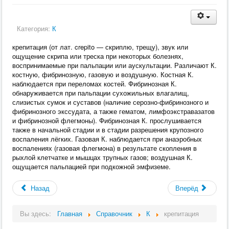
Категория:
К
крепитация (от лат. crepito — скриплю, трещу), звук или
ощущение скрипа или треска при некоторых болезнях,
воспринимаемые при пальпации или аускультации. Различают К.
костную, фибринозную, газовую и воздушную. Костная К.
наблюдается при переломах костей. Фибринозная К.
обнаруживается при пальпации сухожильных влагалищ,
слизистых сумок и суставов (наличие серозно-фибринозного и
фибринозного экссудата, а также гематом, лимфоэкстравазатов
и фибринозной флегмоны). Фибринозная К. прослушивается
также в начальной стадии и в стадии разрешения крупозного
воспаления лёгких. Газовая К. наблюдается при анаэробных
воспалениях (газовая флегмона) в результате скопления в
рыхлой клетчатке и мышцах трупных газов; воздушная К.
ощущается пальпацией при подкожной эмфиземе.
Назад
Вперёд
Вы здесь:
Главная
Справочник
К
крепитация