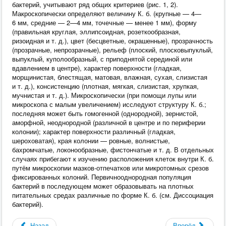
бактерий, учитывают ряд общих критериев (рис. 1, 2).
Макроскопически определяют величину К. б. (крупные — 4—
6 мм, средние — 2—4 мм, точечные — менее 1 мм), форму
(правильная круглая, эллипсоидная, розеткообразная,
ризоидная и т. д.), цвет (бесцветные, окрашенные), прозрачность
(прозрачные, непрозрачные), рельеф (плоский, плосковыпуклый,
выпуклый, куполообразный, с приподнятой серединой или
вдавлением в центре), характер поверхности (гладкая,
морщинистая, блестящая, матовая, влажная, сухая, слизистая
и т. д.), консистенцию (плотная, мягкая, слизистая, хрупкая,
мучнистая и т. д.). Микроскопически (при помощи лупы или
микроскопа с малым увеличением) исследуют структуру К. б.;
последняя может быть гомогенной (однородной), зернистой,
аморфной, неоднородной (различной в центре и по периферии
колонии); характер поверхности различный (гладкая,
шероховатая), края колонии — ровные, волнистые,
бахромчатые, локонообразные, фистончатые и т. д. В отдельных
случаях прибегают к изучению расположения клеток внутри К. б.
путём микроскопии мазков-отпечатков или микротомных срезов
фиксированных колоний. Первичнооднородная популяция
бактерий в последующем может образовывать на плотных
питательных средах различные по форме К. б. (см. Диссоциация
бактерий).
Назад
Вперёд