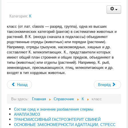
Категория:
К
класс (от лат. classis — разряд, группа), одна из высших
таксономических категорий (рангов) в систематике животных и
растений. В К. (иногда сначала в подклассы) объединяют
родственные отряды (животных) или порядки (растении).
Например, отряды грызунов, насекомоядных, хищных и др.
составляют К. млекопитающих. К., представители которых
имеют общий план строения и общих предков, объединяют в
типы (животных) или отделы (растений). Например, К. рыб,
земноводных, пресмыкающихся, птиц, млекопитающих и др.
входят в тип хордовых животных.
Назад
Вперёд
Вы здесь:
Главная
Справочник
К
класс
Состав сред и значение разбавления спермы
АНАПЛАЗМОЗ
ТРАНСМИССИВНЫЙ ГАСТРОЭНТЕРИТ СВИНЕЙ
ОСНОВНЫЕ ЗАКОНОМЕРНОСТИ АДАПТАЦИИ, СТРЕСС