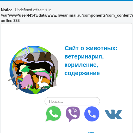
Notice
: Undefined offset: 1 in
/var/www/user44543/data/www/liveanimal.ru/components/com_content/r
on line
338
Сайт о животных:
ветеринария,
кормление,
содержание
Искать...