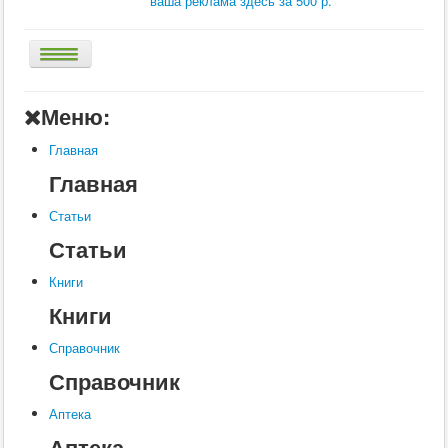
ваша реклама здесь за 500 р.
Главная
Меню:
Аптека
Главная
Статьи
Главная
Справочник
Статьи
Книги
Статьи
Услуги
Книги
Контакты
Книги
Шкатулки
Справочник
Справочник
Аптека
Аптека