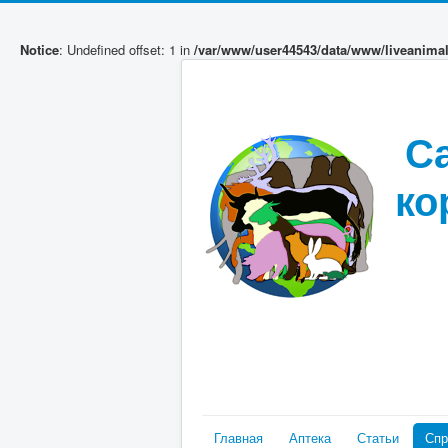
Notice
: Undefined offset: 1 in
/var/www/user44543/data/www/liveanima
С
ко
Главная
Аптека
Статьи
Спр