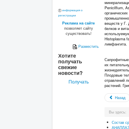
минерализаци
Penicilfium, 
информация о
органических
регистрации
промышленнос
Реклама на сайте
веществ у Г.
позволяет сайту
белков и вит
существовать!
используемую
Histoplasma 
лимфангита.
Разместить
Хотите
Сапрофитные 
получать
их питательну
свежие
жизнедеятель
новости?
Плодовые тел
отравлений л
Получать
растений. Гр
Назад
Вы здесь:
Состав с
АНАПЛА