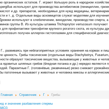
ю органических остатков. Г. играют большую роль в народном хозяйств
Aspergillus используют для производства антибиотиков (пенициллин, гри
 кислот и др. препаратов, необходимых для нужд медицины, ветеринари
ти и т. д. Отдельные виды аскомицетов служат моделями для изучения
 Дрожжи используют в хлебопечении, виноделии, производстве спирта, а
аминов группы В. Из культуры штамма Trichopnyton verrucosum получают
 для профилактики трихофитии крупного рогатого скота, из культуры д
farciminosum получен аллерген гистоплазмин для специфической диагнос
Г., развиваясь при неблагоприятных условиях хранения на кормах и пи
ю ценность. Грибы токсические (отдельные виды Stachybotrys, Fusarium, 
ности образуют токсические вещества, вызывающие у животных и челов
а ядовитых шляпных грибов (бледная поганка и др.) нередко являются 
юдей. Паразитные Г. (головнёвые, ржавчинные) резко снижают урожайно
ибы патогенные вызывают у животных и человека микозы и аллергически
Главная
Справочник
Г
Грибы
ред и значение разбавления спермы
ЗМОЗ