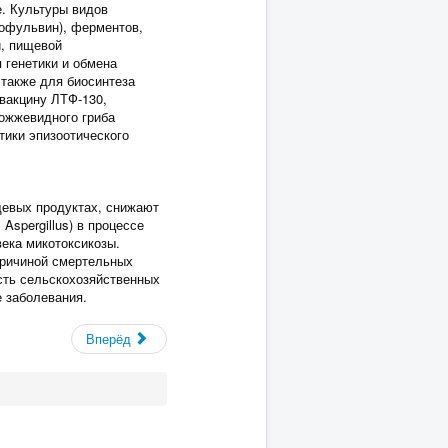
е. Культуры видов
зеофульвин), ферментов,
и, пищевой
 генетики и обмена
 также для биосинтеза
 вакцину ЛТФ‑130,
рожжевидного гриба
тики эпизоотического
щевых продуктах, снижают
Aspergillus) в процессе
ека микотоксикозы.
причиной смертельных
сть сельскохозяйственных
е заболевания.
Вперёд