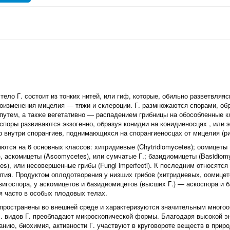
тело Г. состоит из тонких нитей, или гиф, которые, обильно разветвляяс
оизменения мицелия — тяжи и склероции. Г. размножаются спорами, о
путем, а также вегетативно — распадением грибницы на обособленные к
споры развиваются экзогенно, образуя конидии на конидиеносцах , или 
р внутри спорангиев, поднимающихся на спорангиеносцах от мицелия (рис
ются на 6 основных классов: хитридиевые (Chytridiomycetes); оомицеты
), аскомицеты (Ascomycetes), или сумчатые Г.; базидиомицеты (Basidiom
es), или несовершенные грибы (Fungi imperfecti). К последним относятся
ития. Продуктом оплодотворения у низших грибов (хитридиевых, оомицет
зигоспора, у аскомицетов и базидиомицетов (высших Г.) — аскоспора и 
 часто в особых плодовых телах.
спространены во внешней среде и характеризуются значительным многоо
с. видов Г. преобладают микроскопической формы. Благодаря высокой эн
анию, биохимия, активности Г. участвуют в круговороте веществ в прир