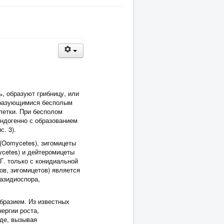
ь, образуют грибницу, или
бразующимися бесполым
летки. При бесполом
эндогенно с образованием
. 3).
 (Oomycetes), зигомицеты
ycetes) и дейтеромицеты
 Г. только с конидиальной
ов, зигомицетов) является
базидиоспора,
бразием. Из известных
ергии роста,
оде, вызывая