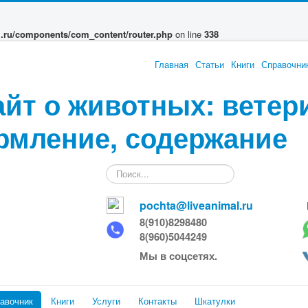
l.ru/components/com_content/router.php
on line
338
Главная
Статьи
Книги
Справочни
айт о животных: ветер
рмление, содержание
Искать...
pochta@liveanimal.ru
8(910)8298480
8(960)5044249
Мы в соцсетях.
авочник
Книги
Услуги
Контакты
Шкатулки