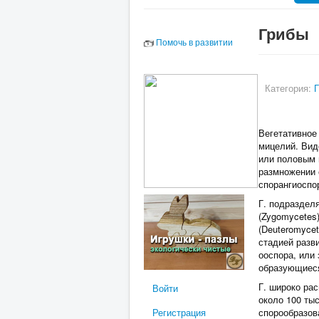
Грибы
Помочь в развитии
Категория:
Г
Вегетативное 
мицелий. Вид
или половым 
размножении 
спорангиоспо
Г. подразделя
(Zygomycetes
(Deuteromycet
стадией разв
ооспора, или 
образующиеся
Г. широко ра
Войти
около 100 ты
спорообразов
Регистрация