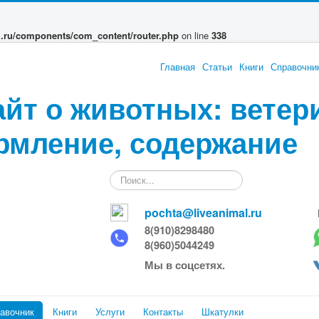
l.ru/components/com_content/router.php
on line
338
Главная
Статьи
Книги
Справочни
айт о животных: ветер
рмление, содержание
Искать...
pochta@liveanimal.ru
8(910)8298480
8(960)5044249
Мы в соцсетях.
авочник
Книги
Услуги
Контакты
Шкатулки