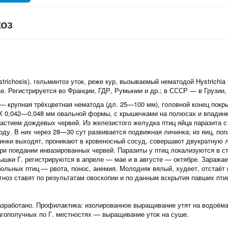
хоз
strichosis), гельминтоз уток, реже кур, вызываемый нематодой Hystrichia 
e. Регистрируется во Франции, ГДР, Румынии и др.; в СССР — в Грузии,
— крупная трёхцветная нематода (дл. 25—100 мм), головной конец покр
X 0,042—0,048 мм овальной формы, с крышечками на полюсах и впадинка
частием дождевых червей. Из железистого желудка птиц яйца паразита 
воду. В них через 28—30 сут развивается подвижная личинка; из яиц, по
чинки выходят, проникают в кровеносный сосуд, совершают двукратную л
ри поедании инвазированных червей. Паразиты у птиц локализуются в с
ышки Г. регистрируются в апреле — мае и в августе — октябре. Заража
ольных птиц — рвота, понос, анемия. Молодняк вялый, худеет, отстаёт 
гноз ставят по результатам овоскопии и по данным вскрытия павших пти
азработано. Профилактика: изолированное выращивание утят на водоём
агополучных по Г. местностях — выращивание уток на суше.