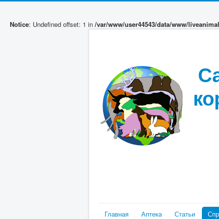
Notice
: Undefined offset: 1 in
/var/www/user44543/data/www/liveanima
С
ко
Главная
Аптека
Статьи
Спр