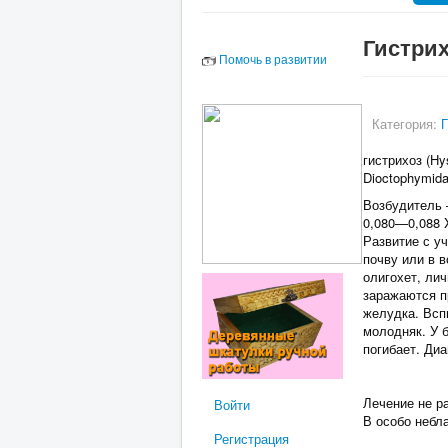
Гистри
Помочь в развитии
Категория:
Г
гистрихоз (Hy
Dioctophymida
Возбудитель 
0,080—0,088 
Развитие с у
почву или в 
олигохет, ли
заражаются п
желудка. Всп
молодняк. У б
погибает. Диа
Лечение не р
Войти
В особо небл
Регистрация