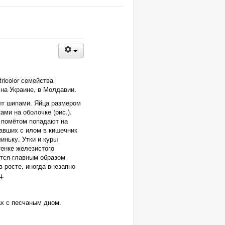
tricolor семейства
 на Украине, в Молдавии.
ыт шипами. Яйца размером
ми на оболочке (рис.).
с помётом попадают на
павших с илом в кишечник
иньку. Утки и куры
тенке железистого
ется главным образом
в росте, иногда внезапно
ц.
ах с песчаным дном.