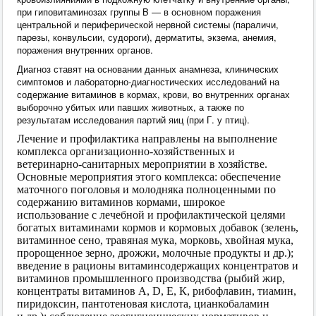
при гиповитаминозах группы B — в основном поражения
центральной и периферической нервной системы (параличи,
парезы, конвульсии, судороги), дерматиты, экзема, анемия,
поражения внутренних органов.
Диагноз ставят на основании данных анамнеза, клинических
симптомов и лабораторно-диагностических исследований на
содержание витаминов в кормах, крови, во внутренних органах
выборочно убитых или павших животных, а также по
результатам исследования партий яиц (при Г. у птиц).
Лечение и профилактика направлены на выполнение
комплекса организационно-хозяйственных и
ветеринарно-санитарных мероприятии в хозяйстве.
Основные мероприятия этого комплекса: обеспечение
маточного поголовья и молодняка полноценными по
содержанию витаминов кормами, широкое
использование с лечебной и профилактической целями
богатых витаминами кормов и кормовых добавок (зелень,
витаминное сено, травяная мука, морковь, хвойная мука,
пророщенное зерно, дрожжи, молочные продукты и др.);
введение в рационы витаминсодержащих концентратов и
витаминов промышленного производства (рыбий жир,
концентраты витаминов A, D, Е, К, рибофлавин, тиамин,
пиридоксин, пантотеновая кислота, цианкобаламин