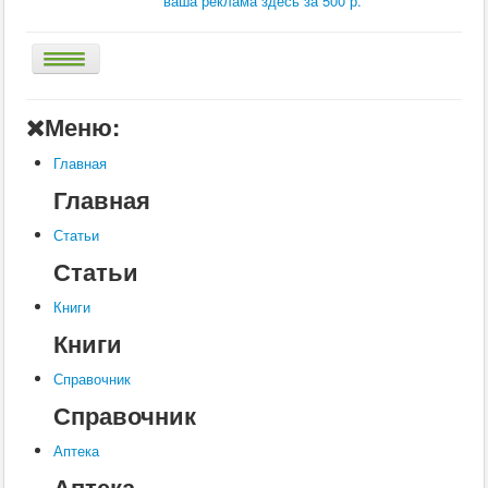
ваша реклама здесь за 500 р.
Главная
Меню:
Аптека
Главная
Статьи
Главная
Справочник
Статьи
Книги
Статьи
Услуги
Книги
Контакты
Книги
Шкатулки
Справочник
Справочник
Аптека
Аптека