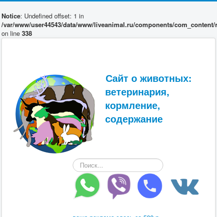
Notice
: Undefined offset: 1 in
/var/www/user44543/data/www/liveanimal.ru/components/com_content/r
on line
338
Сайт о животных:
ветеринария,
кормление,
содержание
Искать...