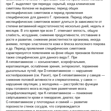
при Г. выделяют три периода: скрытый, когда клинические
симптомы болезни не выражены; период общих
неспецифических симптомов и период проявления
специфических для данного Г. признаков. Период общих
неспецифических симптомов может длиться (в зависимости от
степени витаминной недостаточности) несколько дней, недель и
месяцев. В это время при всех Г. отмечают вялость, общую
слабость, исхудание, снижение продуктивности, отставание в
росте и развитии, снижение резистентности организма, иногда
анемию, потерю эластичности кожи и блеска волосяного покрова
и др. Период проявления специфических симптомов
характеризуется появлением на фоне общих признаков болезни
также специфических для данного вида Г. При
A‑гиповитаминозе — конъюнктивит, ксерофтальмия,
кератомаляция, ослабление зрения, энтероколит, поражение
дыхательных путей; при D‑гиповитаминозе — нарушение
костеобразования (см. Рахит), при E‑гиповитаминозе у самцов —
снижение половой активности и сперматогенеза, у самок —
нарушение овуляции, у молодняка — расстройство функции
коры головного мозга вследствие размягчения мозга
(энцефаломаляции); при K‑гиповитаминозе — понижение
свёртываемости крови и геморрагия, диатез; при
C‑гиповитаминозе у плотоядных и свиней — развитие
порозности стенок сосудов, что сопровождается
кровоизлияниями в подкожную клетчатку и внутренние органы;