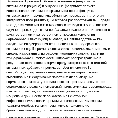
Этиология. Причины Г. бывают экзогенные (недостаток
витаминов в рационе) и эндогенные (результат плохого
использования витаминов организмом при инфекциях,
интоксикациях, нарушениях обменных процессов, патологии
внутриутробного развития). Массовое распространение Г. среди
молодняка молозивного и молочного периодов в большинстве
случаев происходит из-за несбалансированного по витаминам в
количественном и качественном отношении кормления
беременных и лактирующих маток, а в птицеводстве — как
следствие инкубирования неполноценных по содержанию
витаминов яиц. В промышленных животноводческих комплексах,
специализированных по откорму молодняка хозяйствах и на
птицефабриках Г. могут иметь широкое распространение в
результате отсутствия в корме предусмотренных технологией
витаминных добавок и премиксов. Возникновению Г.
способствуют нарушения ветеринарно-санитарных правил
выращивания и содержания животных (несоблюдение
нормативов температурно-влажностного режима, избыточное
содержание в воздухе помещений пыли, аммиака, сероводорода
и углекислоты, недостаточная освещённость, отсутствие
моциона и др.). После переболевания некоторыми
инфекционными, паразитарными и незаразными болезнями
(сальмонеллёзы, гельминтозы, микозы, диспепсии,
бронхопневмонии и др.) Г. могут возникать как осложнения.
Симптомы и течение. Г. протекают обычно хронически. Условно