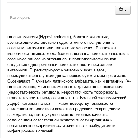
Категория:
Г
гиповитаминозы (Hypovitaminosis), болезни животных,
возникающие вследствие недостаточного поступления в
организм витаминов или плохого их усвоения. Различают
моногиповитаминоз, когда болезнь вызвана недостаточностью в
организме одного из витаминов, и полигиповитаминоз как
следствие одновременной недостаточности нескольких
витаминов. Г. регистрируют у животных всех видов,
преимущественно у молодняка первых суток и месяцев жизни.
Обозначают Г. буквами латинского алфавита, как и витамины (А-
гиповитаминоз, Е-гиповитаминоз и т. д.) или по их названиям
(недостаточность ретинола, недостаточность токоферола,
недостаточность пиридоксина и т. п.). Большой экономический
ущерб, который наносят Г. животноводству, выражается
снижением количества и качества продукции, сокращением
выхода молодняка, ухудшением племенных качеств,
ослаблением естественной резистентности организма и
повышением восприимчивости животных к возбудителям
инфекционных болезней.