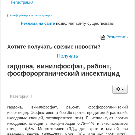
Регистрация
информация о регистрации
Реклама на сайте
позволяет сайту существовать!
Разместить
Хотите получать свежие новости?
Получать
гардона, винилфосфат, рабонт,
фосфорорганический инсектицид
Категория:
Г
гардона, винилфосфат, рабонт, фосфорорганический
инсектицид. Эффективен в борьбе против вредителей растений,
иксодовых клещей, эктопаразитов птиц.
Г.
используют против
иксодовых клещей в концентрации 0,75—1% и эктопаразитов
птиц — 0,5%. Малотоксичен (ЛД
для крыс и мышей при
50
введении внутрь 1900—3000 мг/кг, ЛД
для кур 1550 мг/кг).