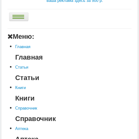
ваша реклама здесь за 500 р.
Главная
Меню:
Аптека
Главная
Статьи
Главная
Справочник
Статьи
Книги
Статьи
Услуги
Книги
Контакты
Книги
Шкатулки
Справочник
Справочник
Аптека
Аптека