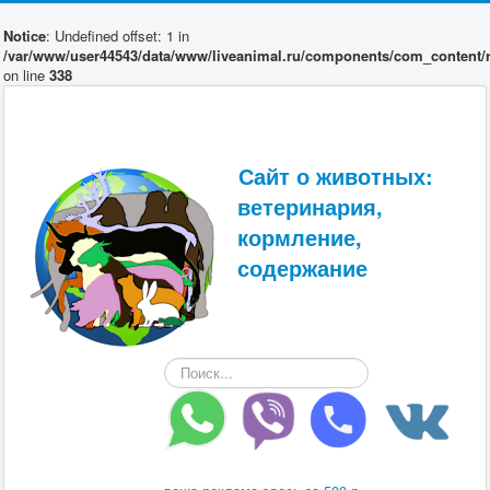
Notice
: Undefined offset: 1 in
/var/www/user44543/data/www/liveanimal.ru/components/com_content/r
on line
338
Сайт о животных:
ветеринария,
кормление,
содержание
Искать...