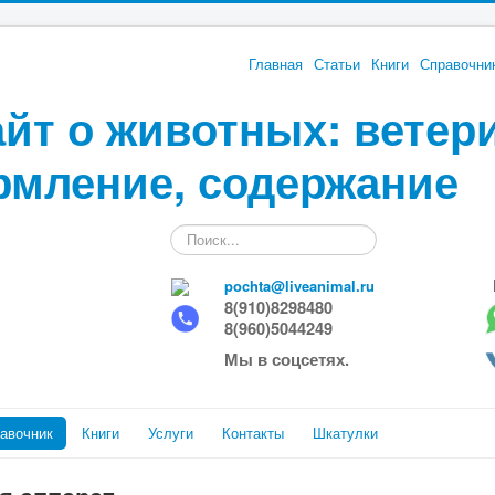
Главная
Статьи
Книги
Справочни
йт о животных: ветер
рмление, содержание
Искать...
pochta@liveanimal.ru
8(910)8298480
8(960)5044249
Мы в соцсетях.
авочник
Книги
Услуги
Контакты
Шкатулки