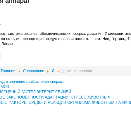
я аппарат
Д
рат, система органов, обеспечивающих процесс дыхания. У млекопитаю
ся на пути, проводящие воздух (носовая полость — см. Нос, Гортань, Тр
 Лёгкие.
Главная
Справочник
Д
дыхания аппарат
ред и значение разбавления спермы
ЗМОЗ
ИССИВНЫЙ ГАСТРОЭНТЕРИТ СВИНЕЙ
ЫЕ ЗАКОНОМЕРНОСТИ АДАПТАЦИИ, СТРЕСС ЖИВОТНЫХ
ЫЕ ФАКТОРЫ СРЕДЫ И РЕАКЦИИ ОРГАНИЗМА ЖИВОТНЫХ НА ИХ 