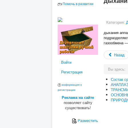
дыхани
Помочь в развитии
Категория:
дыхания аппа
подразделяют
газообмена —
Назад
Войти
Вы здесь:
Регистрация
Состав с
АНАПЛА
информация о
ТРАНСМ
регистрации
ОСНОВН
Реклама на сайте
ПРИРОДН
позволяет сайту
существовать!
Разместить