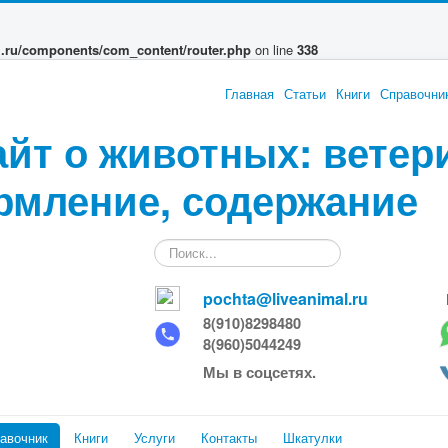
l.ru/components/com_content/router.php
on line
338
Главная
Статьи
Книги
Справочни
айт о животных: ветер
рмление, содержание
Искать...
pochta@liveanimal.ru
8(910)8298480
8(960)5044249
Мы в соцсетях.
авочник
Книги
Услуги
Контакты
Шкатулки