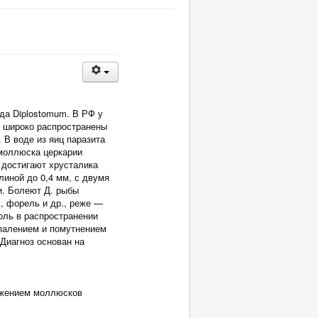
да Diplostomum. В РФ у
о широко распространены
 В воде из яиц паразита
моллюска церкарии
и достигают хрусталика
иной до 0,4 мм, с двумя
и. Болеют Д. рыбы
, форель и др., реже —
оль в распространении
палением и помутнением
 Диагноз основан на
ожением моллюсков