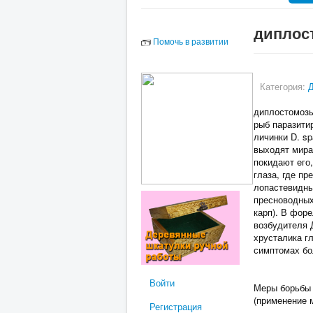
диплос
Помочь в развитии
Категория:
диплостомозы
рыб паразити
личинки D. s
выходят мира
покидают его,
глаза, где п
лопастевидны
пресноводных
карп). В фор
возбудителя 
хрусталика г
симптомах бо
Войти
Меры борьбы 
(применение 
Регистрация