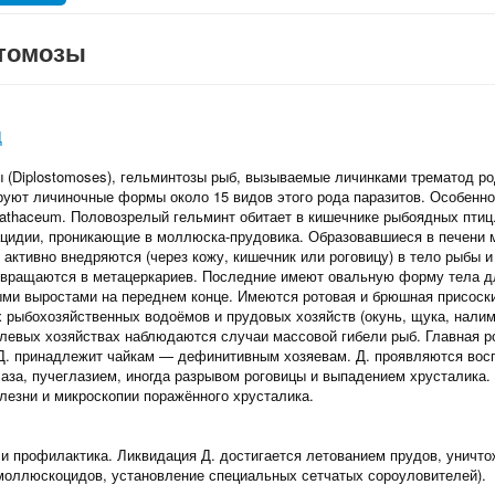
томозы
Д
 (Diplostomoses), гельминтозы рыб, вызываемые личинками трематод ро
руют личиночные формы около 15 видов этого рода паразитов. Особенн
pathaceum. Половозрелый гельминт обитает в кишечнике рыбоядных птиц.
цидии, проникающие в моллюска-прудовика. Образовавшиеся в печени 
 активно внедряются (через кожу, кишечник или роговицу) в тело рыбы 
ревращаются в метацеркариев. Последние имеют овальную форму тела дл
ми выростами на переднем конце. Имеются ротовая и брюшная присоск
 рыбохозяйственных водоёмов и прудовых хозяйств (окунь, щука, налим
елевых хозяйствах наблюдаются случаи массовой гибели рыб. Главная р
Д. принадлежит чайкам — дефинитивным хозяевам. Д. проявляются вос
лаза, пучеглазием, иногда разрывом роговицы и выпадением хрусталика.
лезни и микроскопии поражённого хрусталика.
и профилактика. Ликвидация Д. достигается летованием прудов, уничт
моллюскоцидов, установление специальных сетчатых сороуловителей).