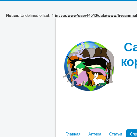
Notice
: Undefined offset: 1 in
/var/www/user44543/data/www/liveanima
С
ко
Главная
Аптека
Статьи
Спр