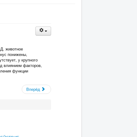
 Д. животное
онус понижены,
тствует, у крупного
од влиянием факторов,
вления функции
Вперёд