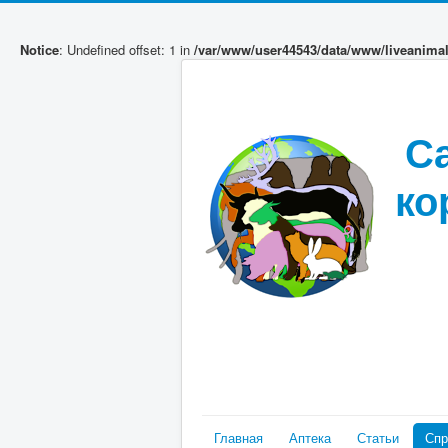
Notice
: Undefined offset: 1 in
/var/www/user44543/data/www/liveanima
С
ко
Главная
Аптека
Статьи
Спр