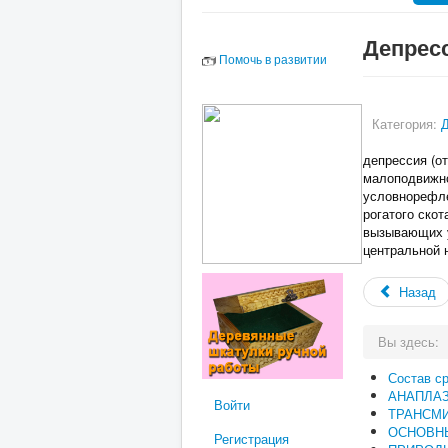
Депрес
Помочь в развитии
Категория:
депрессия (от
малоподвижно
условнорефле
рогатого ско
вызывающих у
центральной 
Назад
Вы здесь:
Состав с
АНАПЛА
Войти
ТРАНСМ
ОСНОВН
Регистрация