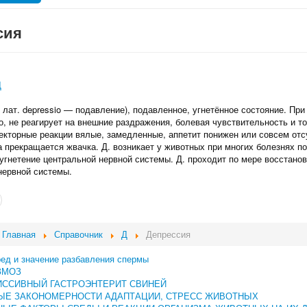
сия
Д
 лат. depressio — подавление), подавленное, угнетённое состояние. При
, не реагирует на внешние раздражения, болевая чувствительность и т
кторные реакции вялые, замедленные, аппетит понижен или совсем отсу
та прекращается жвачка. Д. возникает у животных при многих болезнях п
гнетение центральной нервной системы. Д. проходит по мере восстано
нервной системы.
Главная
Справочник
Д
Депрессия
ред и значение разбавления спермы
ЗМОЗ
ИССИВНЫЙ ГАСТРОЭНТЕРИТ СВИНЕЙ
ЫЕ ЗАКОНОМЕРНОСТИ АДАПТАЦИИ, СТРЕСС ЖИВОТНЫХ