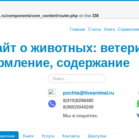
l.ru/components/com_content/router.php
on line
338
Главная
Статьи
Книги
Справочни
айт о животных: ветер
рмление, содержание
Искать...
pochta@liveanimal.ru
8(910)8298480
8(960)5044249
Мы в соцсетях.
авочник
Книги
Услуги
Контакты
Шкатулки