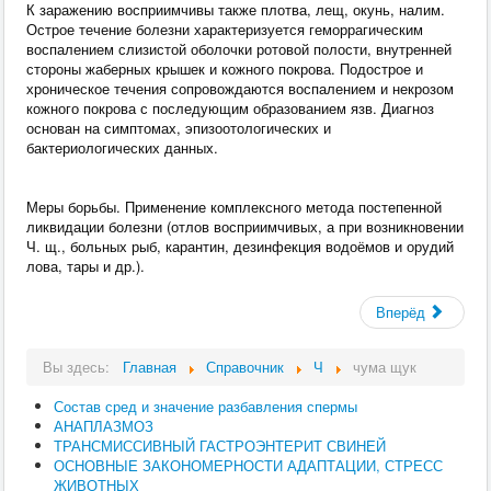
К заражению восприимчивы также плотва, лещ, окунь, налим.
Острое течение болезни характеризуется геморрагическим
воспалением слизистой оболочки ротовой полости, внутренней
стороны жаберных крышек и кожного покрова. Подострое и
хроническое течения сопровождаются воспалением и некрозом
кожного покрова с последующим образованием язв. Диагноз
основан на симптомах, эпизоотологических и
бактериологических данных.
Меры борьбы. Применение комплексного метода постепенной
ликвидации болезни (отлов восприимчивых, а при возникновении
Ч. щ., больных рыб, карантин, дезинфекция водоёмов и орудий
лова, тары и др.).
Вперёд
Вы здесь:
Главная
Справочник
Ч
чума щук
Состав сред и значение разбавления спермы
АНАПЛАЗМОЗ
ТРАНСМИССИВНЫЙ ГАСТРОЭНТЕРИТ СВИНЕЙ
ОСНОВНЫЕ ЗАКОНОМЕРНОСТИ АДАПТАЦИИ, СТРЕСС
ЖИВОТНЫХ