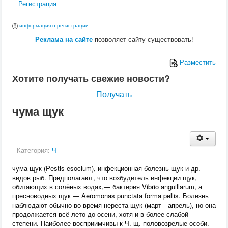
Регистрация
информация о регистрации
Реклама на сайте
позволяет сайту существовать!
Разместить
Хотите получать свежие новости?
Получать
чума щук
Категория:
Ч
чума щук (Pestis esocium), инфекционная болезнь щук и др.
видов рыб. Предполагают, что возбудитель инфекции щук,
обитающих в солёных водах,— бактерия Vibrio anguillarum, а
пресноводных щук — Aeromonas punctata forma pellis. Болезнь
наблюдают обычно во время нереста щук (март—апрель), но она
продолжается всё лето до осени, хотя и в более слабой
степени. Наиболее восприимчивы к Ч. щ. половозрелые особи.