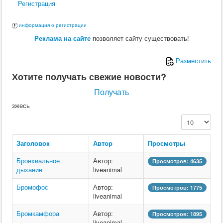
Регистрация
информация о регистрации
Реклама на сайте
позволяет сайту существовать!
Разместить
Хотите получать свежие новости?
Получать
зжесь
Кол-во строк:
Заголовок
Автор
Просмотры
Бронхиальное
Автор:
Просмотров: 4635
дыхание
liveanimal
Бромофос
Автор:
Просмотров: 1775
liveanimal
Бромкамфора
Автор:
Просмотров: 1895
liveanimal