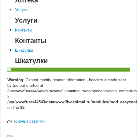
Услуги
Услуги
Контакты
Контакты
Шкатулки
Шкатулки
Warning
: Cannot modify header information - headers already sent
by (output started at
/var/www/user44543/data/www/liveanimal.ru/components/com_content/rou
in
/var/www/user44543/data/www/liveanimal.ru/modules/mod_easycook
on line
32
Помочь в развитии