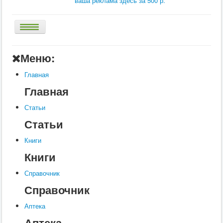
ваша реклама здесь за 500 р.
Главная
Меню:
Аптека
Главная
Статьи
Главная
Справочник
Статьи
Книги
Статьи
Услуги
Книги
Контакты
Книги
Шкатулки
Справочник
Справочник
Аптека
Аптека