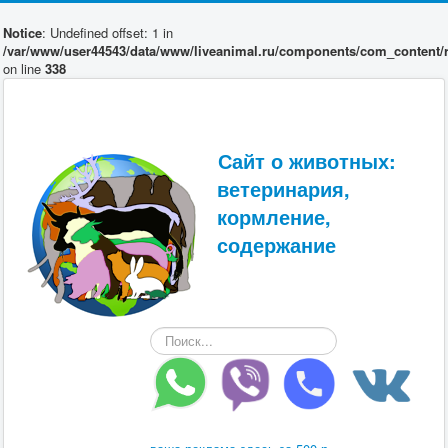
Notice
: Undefined offset: 1 in
/var/www/user44543/data/www/liveanimal.ru/components/com_content/r
on line
338
Сайт о животных:
ветеринария,
кормление,
содержание
Искать...