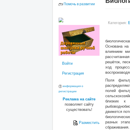
Биолог
Помочь в развитии
Категория:
биологическа
Основана на 
влиянием ми
рассчитанна
решёток, пес
Войти
ход процес
воспроизводя
Регистрация
Поля фильт
распределяю
информация о
полей фильт
регистрации
сельскохозяй
Реклама на сайте
близких к 
позволяет сайту
рыбоводноби
существовать!
движется пот
биологическ
разных эта
Разместить
сбраживания.