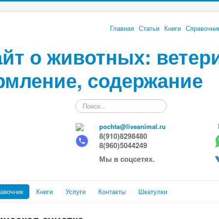
Главная
Статьи
Книги
Справочни
йт о животных: ветер
рмление, содержание
Искать...
pochta@liveanimal.ru
8(910)8298480
8(960)5044249
Мы в соцсетях.
авочник
Книги
Услуги
Контакты
Шкатулки