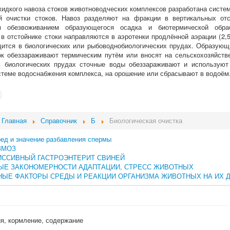
жидкого навоза стоков животноводческих комплексов разработана систе
ой очистки стоков. Навоз разделяют на фракции в вертикальных о
м обезвоживанием образующегося осадка и биотермической обра
в отстойнике стоки направляются в аэротенки продлённой аэрации (2,5
дится в биологических или рыбоводнобиологических прудах. Образующ
к обеззараживают термическим путём или вносят на сельскохозяйств
 биологических прудах сточные воды обеззараживают и используют
стеме водоснабжения комплекса, на орошение или сбрасывают в водоём
Главная
Справочник
Б
Биологическая очистка
ред и значение разбавления спермы
ЗМОЗ
ИССИВНЫЙ ГАСТРОЭНТЕРИТ СВИНЕЙ
ЫЕ ЗАКОНОМЕРНОСТИ АДАПТАЦИИ, СТРЕСС ЖИВОТНЫХ
ЫЕ ФАКТОРЫ СРЕДЫ И РЕАКЦИИ ОРГАНИЗМА ЖИВОТНЫХ НА ИХ 
ия, кормление, содержание