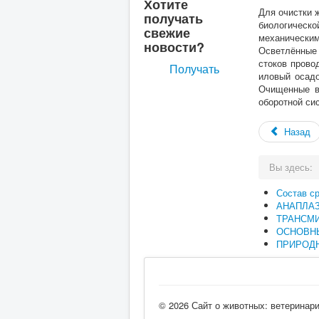
Хотите
Для очистки 
получать
биологическ
свежие
механически
новости?
Осветлённые 
стоков прово
Получать
иловый осадо
Очищенные в
оборотной си
Назад
Вы здесь:
Состав с
АНАПЛА
ТРАНСМ
ОСНОВН
ПРИРОДН
© 2026 Сайт о животных: ветеринар