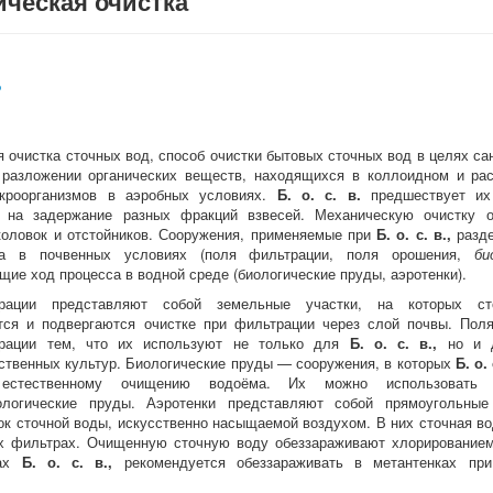
ическая очистка
Б
я очистка сточных вод, способ очистки бытовых сточных вод в целях с
разложении органических веществ, находящихся в коллоидном и рас
кроорганизмов в аэробных условиях.
Б.
о.
с.
в.
предшествует их 
я на задержание разных фракций взвесей. Механическую очистку
коловок и отстойников. Сооружения, применяемые при
Б.
о.
с.
в.,
разде
са в почвенных условиях (поля фильтрации, поля орошения,
би
щие ход процесса в водной среде (биологические пруды, аэротенки).
рации представляют собой земельные участки, на которых ст
тся и подвергаются очистке при фильтрации через слой почвы. Пол
рации тем, что их используют не только для
Б.
о.
с.
в.,
но и д
ственных культур. Биологические пруды — сооружения, в которых
Б.
о.
естественному очищению водоёма. Их можно использовать к
ологические пруды. Аэротенки представляют собой прямоугольные
ок сточной воды, искусственно насыщаемой воздухом. В них сточная во
их фильтрах. Очищенную сточную воду обеззараживают хлорирование
пах
Б.
о.
с.
в.,
рекомендуется обеззараживать в метантенках пр