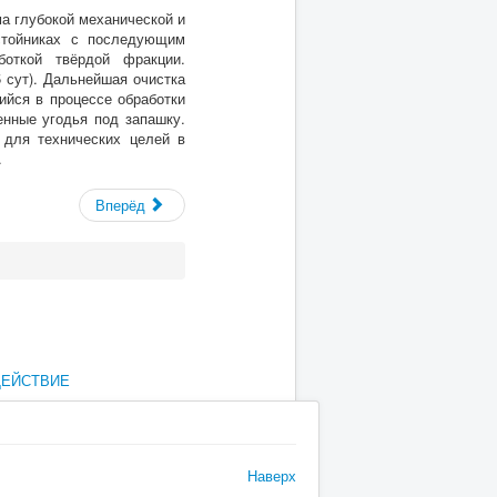
ма глубокой механической и
тстойниках с последующим
боткой твёрдой фракции.
 сут). Дальнейшая очистка
ийся в процессе обработки
енные угодья под запашку.
 для технических целей в
.
Вперёд
ДЕЙСТВИЕ
Наверх