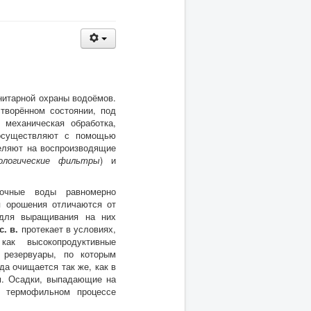
анитарной охраны водоёмов.
творённом состоянии, под
механическая обработка,
 осуществляют с помощью
ляют на воспроизводящие
ологические фильтры
) и
очные воды равномерно
я орошения отличаются от
ля выращивания на них
с.
в.
протекает в условиях,
ак высокопродуктивные
 резервуары, по которым
да очищается так же, как в
м. Осадки, выпадающие на
и термофильном процессе