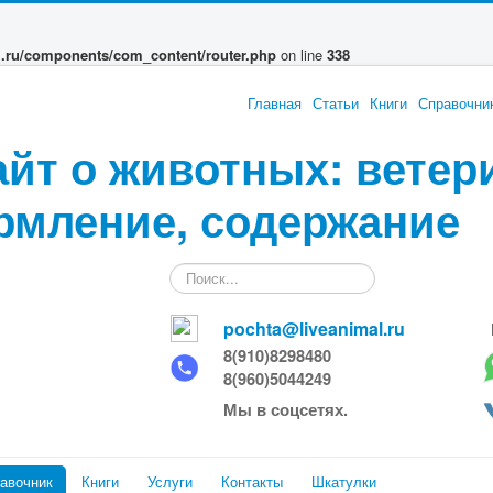
l.ru/components/com_content/router.php
on line
338
Главная
Статьи
Книги
Справочни
айт о животных: ветер
рмление, содержание
Искать...
pochta@liveanimal.ru
8(910)8298480
8(960)5044249
Мы в соцсетях.
авочник
Книги
Услуги
Контакты
Шкатулки