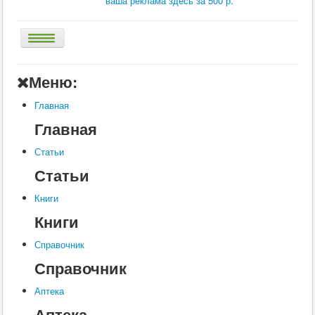
ваша реклама здесь за 500 р.
Главная
Меню:
Аптека
Главная
Статьи
Главная
Справочник
Статьи
Книги
Статьи
Услуги
Книги
Контакты
Книги
Шкатулки
Справочник
Справочник
Аптека
Аптека