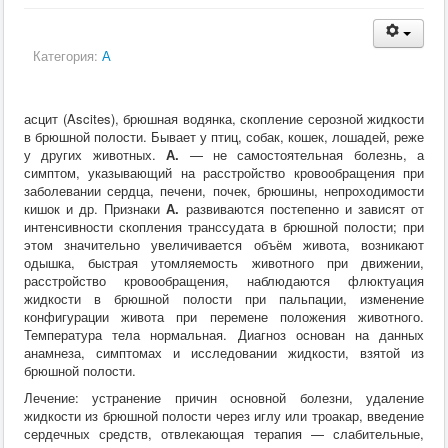
Категория:
А
асцит (
Ascites
), брюшная водянка, скопление серозной жидкости
в брюшной полости. Бывает у птиц, собак, кошек, лошадей, реже
у других животных.
А.
— не самостоятельная болезнь, а
симптом, указывающий на расстройство кровообращения при
заболевании сердца, печени, почек, брюшины, непроходимости
кишок и др. Признаки
А.
развиваются постепенно и зависят от
интенсивности скопления транссудата в брюшной полости; при
этом значительно увеличивается объём живота, возникают
одышка, быстрая утомляемость животного при движении,
расстройство кровообращения, наблюдаются флюктуация
жидкости в брюшной полости при пальпации, изменение
конфигурации живота при перемене положения животного.
Температура тела нормальная. Диагноз основан на данных
анамнеза, симптомах и исследовании жидкости, взятой из
брюшной полости.
Лечение: устранение причин основной болезни, удаление
жидкости из брюшной полости через иглу или троакар, введение
сердечных средств, отвлекающая терапия — слабительные,