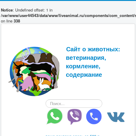
Notice
: Undefined offset: 1 in
/var/www/user44543/data/www/liveanimal.ru/components/com_content/r
on line
338
Сайт о животных:
ветеринария,
кормление,
содержание
Искать...