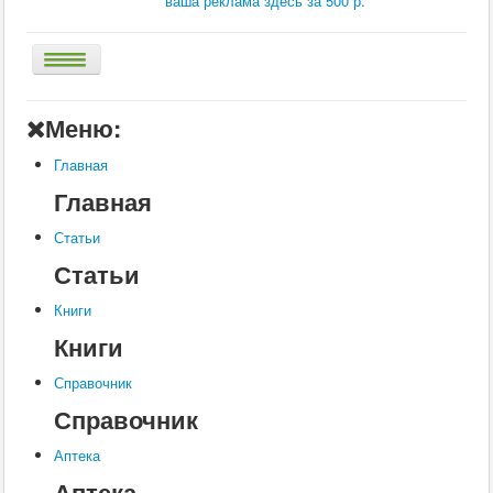
ваша реклама здесь за 500 р.
Главная
Меню:
Аптека
Главная
Статьи
Главная
Справочник
Статьи
Книги
Статьи
Услуги
Книги
Контакты
Книги
Шкатулки
Справочник
Справочник
Аптека
Аптека