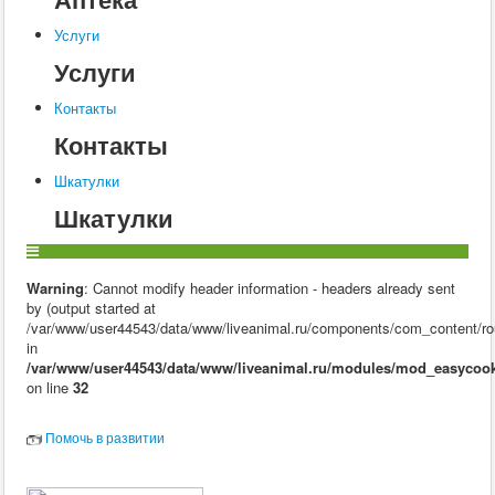
Услуги
Услуги
Контакты
Контакты
Шкатулки
Шкатулки
Warning
: Cannot modify header information - headers already sent
by (output started at
/var/www/user44543/data/www/liveanimal.ru/components/com_content/rou
in
/var/www/user44543/data/www/liveanimal.ru/modules/mod_easycook
on line
32
Помочь в развитии