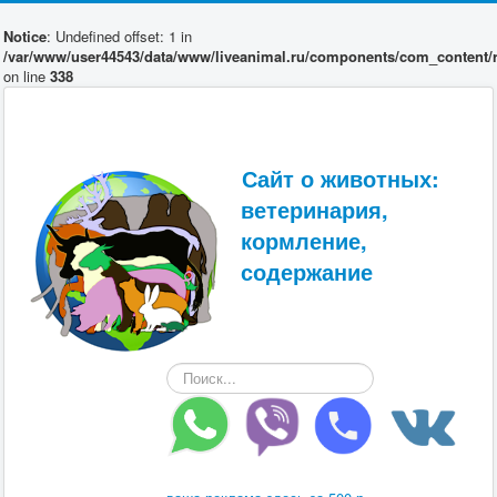
Notice
: Undefined offset: 1 in
/var/www/user44543/data/www/liveanimal.ru/components/com_content/r
on line
338
Сайт о животных:
ветеринария,
кормление,
содержание
Искать...