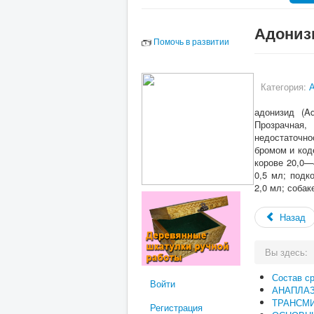
Адониз
Помочь в развитии
Категория:
адонизид (
Ad
Прозрачная,
недостаточно
бромом и код
корове 20,0—
0,5
мл; подк
2,0 мл; соба
Назад
Вы здесь:
Состав с
Войти
АНАПЛА
ТРАНСМ
Регистрация