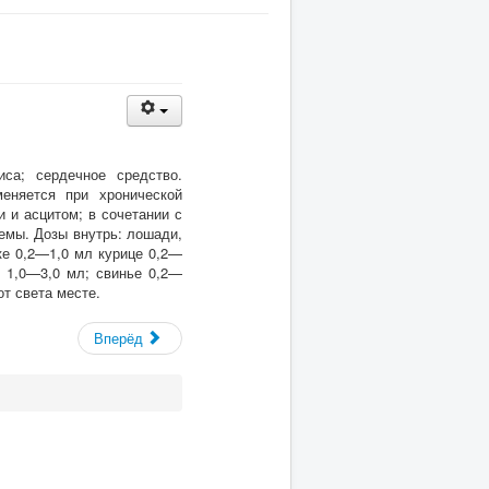
са; сердечное средство.
еняется при хронической
 и асцитом; в сочетании с
емы. Дозы внутрь: лошади,
ке 0,2—1,0
мл курице 0,2—
 1,0—3,0 мл; свинье 0,2—
т света месте.
Вперёд