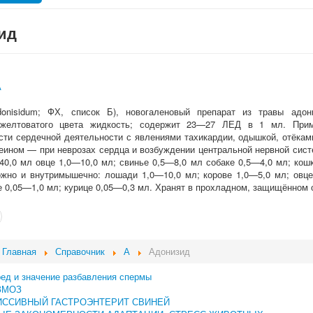
ид
А
onisidum
; ФХ, список Б), новогаленовый препарат из травы адони
 желтоватого цвета жидкость; содержит 23—27 ЛЕД в 1
мл. Прим
сти сердечной деятельности с явлениями тахикардии, одышкой, отёками
еином — при неврозах сердца и возбуждении центральной нервной сист
40,0
мл овце 1,0—10,0
мл; свинье 0,5—8,0 мл собаке 0,5—4,0
мл; кош
ожно и внутримышечно: лошади 1,0—10,0 мл; корове 1,0—5,0 мл; овце
ке 0,05—1,0 мл; курице 0,05—0,3 мл. Хранят в прохладном, защищённом о
Главная
Справочник
А
Адонизид
ред и значение разбавления спермы
ЗМОЗ
ИССИВНЫЙ ГАСТРОЭНТЕРИТ СВИНЕЙ