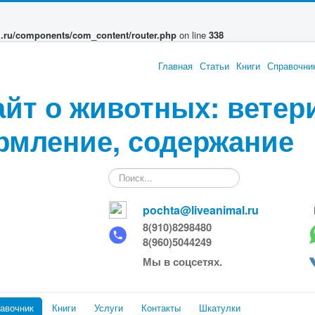
l.ru/components/com_content/router.php
on line
338
Главная
Статьи
Книги
Справочни
айт о животных: ветер
рмление, содержание
Искать...
pochta@liveanimal.ru
8(910)8298480
8(960)5044249
Мы в соцсетях.
авочник
Книги
Услуги
Контакты
Шкатулки