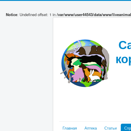
Notice
: Undefined offset: 1 in
/var/www/user44543/data/www/liveanima
С
ко
Главная
Аптека
Статьи
Спр