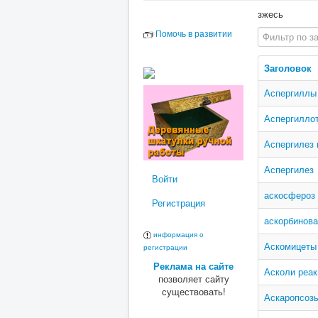
зжесь
Фильтр по за
Помочь в развитии
Заголовок
Аспергиллы
Аспергиллот
Аспергилез 
Аспергилез
Войти
аскосфероз
Регистрация
аскорбинова
информация о
Аскомицеты
регистрации
Реклама на сайте
Асколи реак
позволяет сайту
существовать!
Аскаропсоз