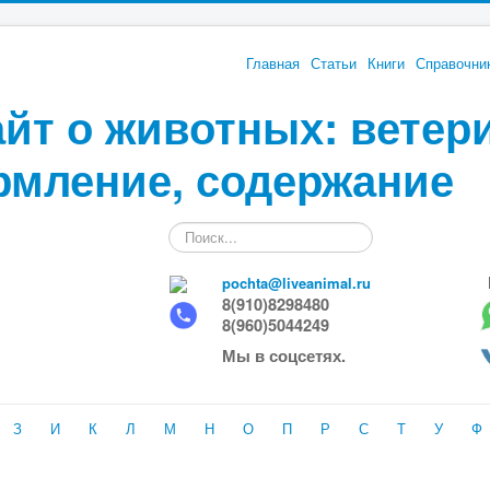
Главная
Статьи
Книги
Справочни
йт о животных: ветер
рмление, содержание
Искать...
pochta@liveanimal.ru
8(910)8298480
8(960)5044249
Мы в соцсетях.
З
И
К
Л
М
Н
О
П
Р
С
Т
У
Ф