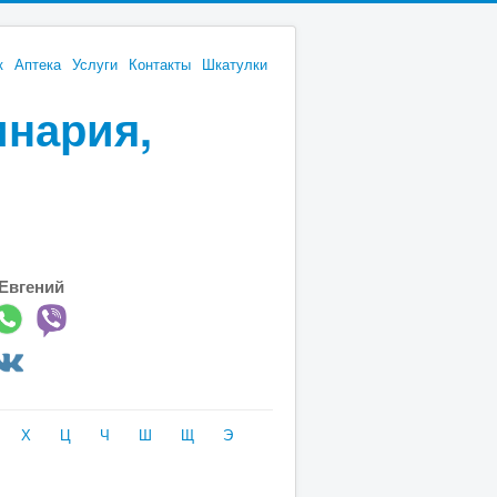
к
Аптека
Услуги
Контакты
Шкатулки
инария,
Евгений
Х
Ц
Ч
Ш
Щ
Э