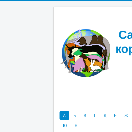
Са
ко
А
Б
В
Г
Д
Е
Ж
Ю
Я