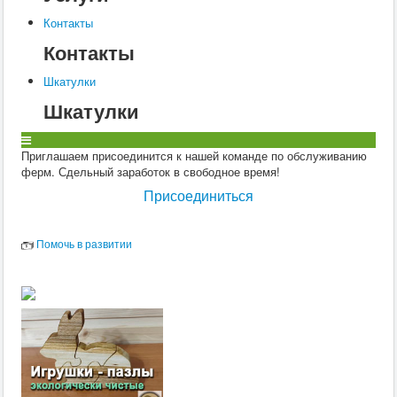
Узи аппараты для рыб
Узи аппараты для овец и коз (мрс)
Контакты
Узи аппараты для лошадей
Контакты
Для копыт
Шкатулки
Шкатулки
Приглашаем присоединится к нашей команде по обслуживанию
ферм. Сдельный заработок в свободное время!
Присоединиться
Помочь в развитии