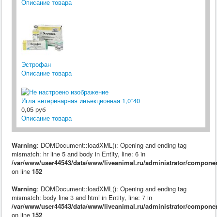
Описание товара
Эстрофан
Описание товара
Игла ветеринарная инъекционная 1,0*40
0,05 руб
Описание товара
Warning
: DOMDocument::loadXML(): Opening and ending tag
mismatch: hr line 5 and body in Entity, line: 6 in
/var/www/user44543/data/www/liveanimal.ru/administrator/compone
on line
152
Warning
: DOMDocument::loadXML(): Opening and ending tag
mismatch: body line 3 and html in Entity, line: 7 in
/var/www/user44543/data/www/liveanimal.ru/administrator/compone
on line
152