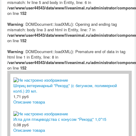
mismatch: hr line 5 and body in Entity, line: 6 in
/var/www/user44543/data/www/liveanimal.ru/administrator/compone
on line
152
Warning
: DOMDocument::loadXML(): Opening and ending tag
mismatch: body line 3 and html in Entity, line: 7 in
/var/www/user44543/data/www/liveanimal.ru/administrator/compone
on line
152
Warning
: DOMDocument::loadXML(): Premature end of data in tag
html line 1 in Entity, line: 8 in
/var/www/user44543/data/www/liveanimal.ru/administrator/compone
on line
152
Шприц ветеринарный "Рекорд" (с бегунком, полимерной
колб.) 20 мл.
1,71 руб
Описание товара
Игла для птицеводства с конусом "Рекорд" 1,0*15
0,08 руб
Описание товара