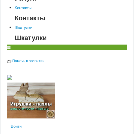
О
Контакты
Контакты
П
Шкатулки
Р
Шкатулки
С
Т
У
Помочь в развитии
Ф
Х
Ц
Ч
Ш
Щ
Войти
Э