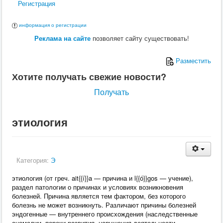
Регистрация
Ю
информация о регистрации
Я
Реклама на сайте
позволяет сайту существовать!
Разместить
Хотите получать свежие новости?
Получать
этиология
Категория:
Э
этиология (от греч. ait{{í}}a — причина и l{{ó}}gos — учение),
раздел патологии о причинах и условиях возникновения
болезней. Причина является тем фактором, без которого
болезнь не может возникнуть. Различают причины болезней
эндогенные — внутреннего происхождения (наследственные
аномалии, пороки развития, нарушения деятельности