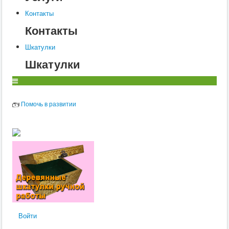
О
Контакты
Контакты
П
Шкатулки
Р
Шкатулки
С
Т
У
Помочь в развитии
Ф
Х
Ц
Ч
Ш
Щ
Войти
Э