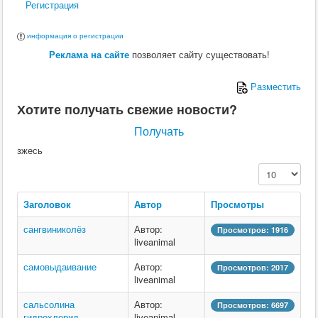
Регистрация
Ю
информация о регистрации
Я
Реклама на сайте
позволяет сайту существовать!
Разместить
Хотите получать свежие новости?
Получать
зжесь
Кол-во строк:
Заголовок
Автор
Просмотры
сангвиниколёз
Автор:
Просмотров: 1916
liveanimal
самовыдаивание
Автор:
Просмотров: 2017
liveanimal
сальсолина
Автор:
Просмотров: 6697
гидрохлорид
liveanimal