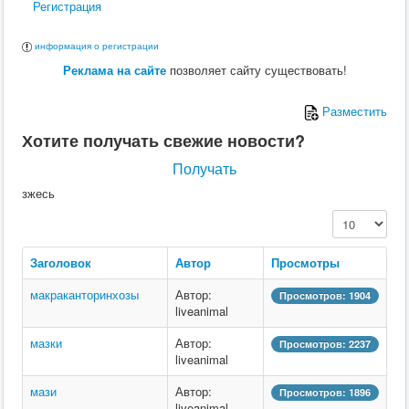
Регистрация
Ю
информация о регистрации
Я
Реклама на сайте
позволяет сайту существовать!
Разместить
Хотите получать свежие новости?
Получать
зжесь
Кол-во строк:
Заголовок
Автор
Просмотры
макраканторинхозы
Автор:
Просмотров: 1904
liveanimal
мазки
Автор:
Просмотров: 2237
liveanimal
мази
Автор:
Просмотров: 1896
liveanimal