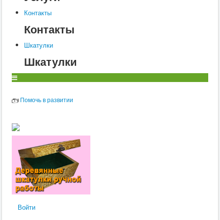
О
Контакты
Контакты
П
Шкатулки
Р
Шкатулки
С
Т
У
Помочь в развитии
Ф
Х
Ц
Ч
Ш
Щ
Войти
Э