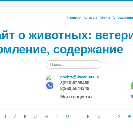
Главная
Статьи
Книги
Справочни
йт о животных: ветер
рмление, содержание
Искать...
pochta@liveanimal.ru
8(910)8298480
8(960)5044249
Мы в соцсетях.
З
И
К
Л
М
Н
О
П
Р
С
Т
У
Ф