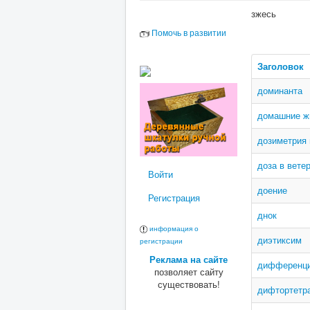
зжесь
Помочь в развитии
Заголовок
доминанта
домашние ж
дозиметрия
доза в вете
Войти
доение
Регистрация
днок
информация о
диэтиксим
регистрации
Реклама на сайте
дифференци
позволяет сайту
существовать!
дифтортетр