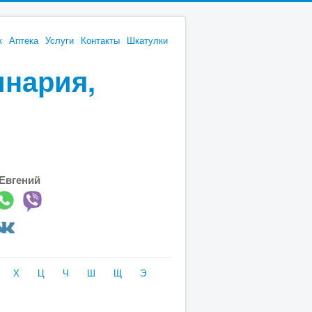
к
Аптека
Услуги
Контакты
Шкатулки
инария,
Евгений
Х
Ц
Ч
Ш
Щ
Э