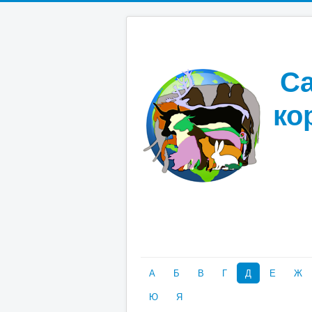
Са
ко
А
Б
В
Г
Д
Е
Ж
Ю
Я