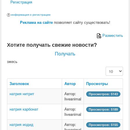
Регистрация
Ю
информация о регистрации
Я
Реклама на сайте
позволяет сайту существовать!
Разместить
Хотите получать свежие новости?
Получать
зжесь
Кол-во строк:
Заголовок
Автор
Просмотры
натрия нитрит
Автор:
Просмотров: 5143
liveanimal
натрия карбонат
Автор:
Просмотров: 5189
liveanimal
натрия иодид
Автор:
Просмотров: 5155
liveanimal