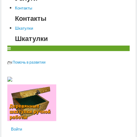
О
Контакты
Контакты
П
Шкатулки
Р
Шкатулки
С
Т
У
Помочь в развитии
Ф
Х
Ц
Ч
Ш
Щ
Войти
Э