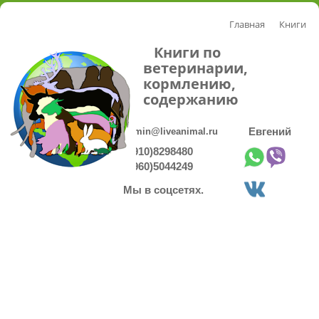
Главная
Книги
Книги по
ветеринарии,
кормлению,
содержанию
admin@liveanimal.ru
Евгений
8(910)8298480
8(960)5044249
Мы в соцсетях.