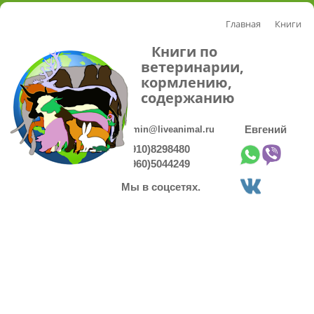
Главная
Книги
Книги по
ветеринарии,
кормлению,
содержанию
admin@liveanimal.ru
Евгений
8(910)8298480
8(960)5044249
Мы в соцсетях.