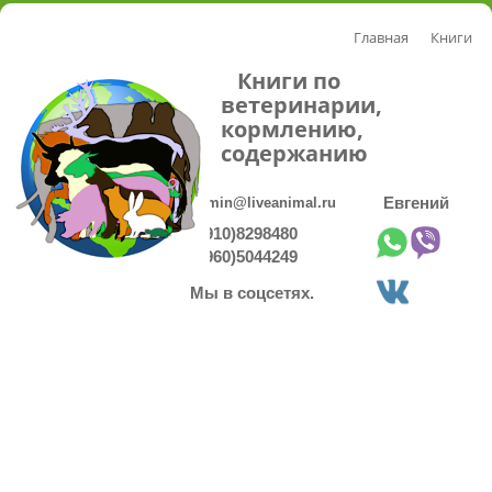
Главная
Книги
Книги по
ветеринарии,
кормлению,
содержанию
admin@liveanimal.ru
Евгений
8(910)8298480
8(960)5044249
Мы в соцсетях.