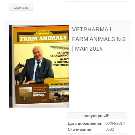
Скачать
VЕTPHARMA I
FARM ANIMALS №2
| MAИ 201#
популярный!
Дата добавления:
03/04/2014
Скачиваний:
3682