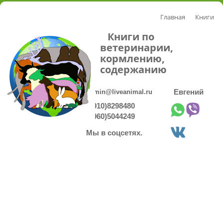
Главная
Книги
Книги по
ветеринарии,
кормлению,
содержанию
admin@liveanimal.ru
Евгений
8(910)8298480
8(960)5044249
Мы в соцсетях.