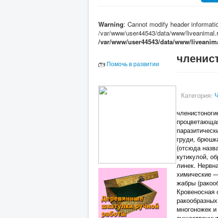
Warning
: Cannot modify header informatio
/var/www/user44543/data/www/liveanimal.
/var/www/user44543/data/www/liveani
членис
Помочь в развитии
Категория:
членистоноги
процветающая
паразитическ
груди, брюшк
(отсюда назв
кутикулой, о
линек. Нервн
химические —
жабры (ракоо
Кровеносная 
ракообразных
многоножек и
существенным