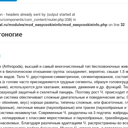
n - headers already sent by (output started at
ru/components/com_content/router.php:338) in
mal.ru/modules/mod_easycookieinfo/mod_easycookieinfo.php
on line
32
тоногие
Ч
е (Arthropoda), высший и самый многочисленный тип беспозвоночных жи
 в биологическом отношении группа: ооъединяет, вероятно, свыше 1,5 
их видов. Тело Ч. двусторонне-симметричное, сегментированное, состои
а (к голове часто присоединяются грудные сегменты, образуя головогру
ание), используются для хватания, жевания, движения и др. функций. Те
бразующей защитный и скелетный панцирь. Поэтому рост Ч. происходит 
ая система обеспечивает сложные двигательные и поведенческие акты. 
 обоняние, вкус) хорошо развиты, типичны сложные, или фасеточные, г
бразные), легочные мешки (паукообразные) или трахеи (паукообразные 
система незамкнутая. Современные Ч. разделены на 3 подтипа: жаброд
, хелицеровые с классами меростомовых и паукообразных, трахейноды
 насекомых. Благодаря различным адаптациям Ч. распространены во вс
 компонентом любого биоценоза. Многие Ч. играют роль в патологии жи