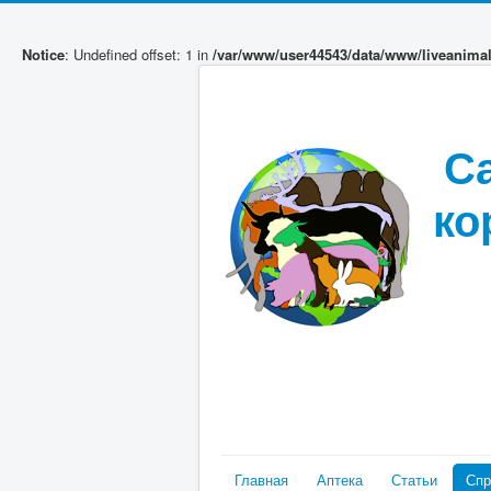
Notice
: Undefined offset: 1 in
/var/www/user44543/data/www/liveanima
С
ко
Главная
Аптека
Статьи
Спр