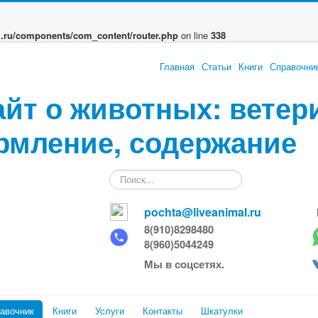
l.ru/components/com_content/router.php
on line
338
Главная
Статьи
Книги
Справочни
айт о животных: ветер
рмление, содержание
Искать...
pochta@liveanimal.ru
8(910)8298480
8(960)5044249
Мы в соцсетях.
авочник
Книги
Услуги
Контакты
Шкатулки