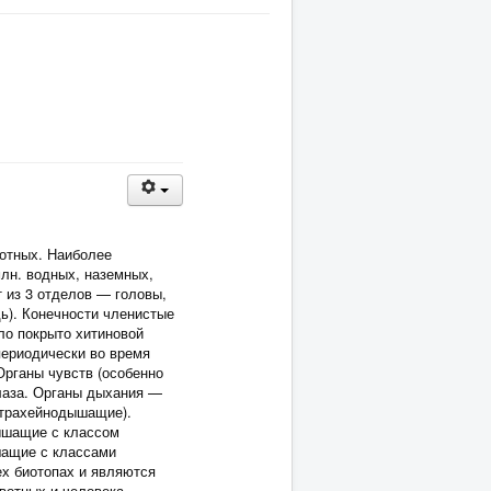
вотных. Наиболее
млн. водных, наземных,
т из 3 отделов — головы,
дь). Конечности членистые
ло покрыто хитиновой
периодически во время
Органы чувств (особенно
лаза. Органы дыхания —
и трахейнодышащие).
ышащие с классом
шащие с классами
ех биотопах и являются
вотных и человека