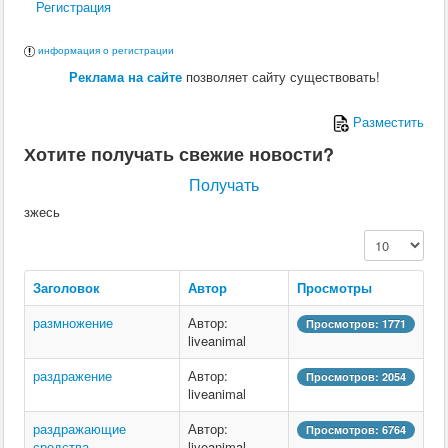
Регистрация
Ю
информация о регистрации
Я
Реклама на сайте
позволяет сайту существовать!
Разместить
Хотите получать свежие новости?
Получать
зжесь
Кол-во строк:
Заголовок
Автор
Просмотры
размножение
Автор:
Просмотров: 1771
liveanimal
раздражение
Автор:
Просмотров: 2054
liveanimal
раздражающие
Автор:
Просмотров: 6764
средства
liveanimal