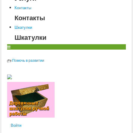
О
Контакты
Контакты
П
Шкатулки
Р
Шкатулки
С
Т
У
Помочь в развитии
Ф
Х
Ц
Ч
Ш
Щ
Войти
Э