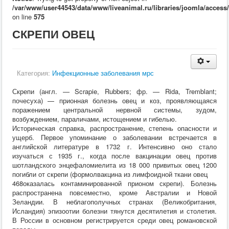
Кормление
/var/www/user44543/data/www/liveanimal.ru/libraries/joomla/access
Пушные звери
on line
575
Пчелы
СКРЕПИ ОВЕЦ
Экзотические животные
Ветеринария
Ветеринария
По животным
Крс
Категория:
Инфекционные заболевания мрс
Мрс
Лошадей
Скрепи (англ. — Scrapie, Rubbers; фр. — Rida, Tremblant;
Свиньи
почесуха) — прионная болезнь овец и коз, проявляющаяся
Собаки
поражением центральной нервной системы, зудом,
Кошки
возбуждением, параличами, истощением и гибелью.
Птицы
Историческая справка, распространение, степень опасности и
Рыбы
ущерб. Первое упоминание о заболевании встречается в
Кролики
английской литературе в 1732 г. Интенсивно оно стало
Пушные
изучаться с 1935 г., когда после вакцинации овец против
Пчелы
шотландского энцефаломиелита из 18 000 привитых овец 1200
Экзотические животные
погибли от скрепи (формолвакцина из лимфоидной ткани овец
Заразные заболевания
468оказалась контаминированной прионом скрепи). Болезнь
Инвазионные болезни
распространена повсеместно, кроме Австралии и Новой
Инфекционные заболевания
Зеландии. В неблагополучных странах (Великобритания,
Терапия
Исландия) эпизоотии болезни тянутся десятилетия и столетия.
Гинекология
В России в основном регистрируется среди овец романовской
Диагностика