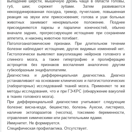
выпадение шерсти, мышечную дрожь чаще в области головы,
губ, шеи; скрежет зубами. Затем развиваются
некоординированная походка, тремор, пучеглазие, повышенная
реакция на звуки или прикосновения; голова и уши больных
животных занимают ненормальное положение. Позднее
присоединяются парезы и параличи конечностей, обычно
вначале задних, прогрессирующее истощение при сохранении
аппетита, и наконец животное погибает.
Патологоанатомические признаки. При длительном течении
болезни наблюдают истощение, других видимых изменений нет.
Гистологически выявляют вакуолизацию нейронов головного и
спинного мозга, а также гипертрофию и пролиферацию
астроцитов без признаков воспаления аналогично другим
губкообразным энцефалопатиям.
Диагностика и дифференциальная диагностика. Диагноз
устанавливают на основании клинических и патогистологических
(лабораторных) исследований тканей мозга. Применяют те же
методы исследования, что и при ГЭ-КРС (обнаружение вакуолей
в тканях головного мозга).
При дифференциальной диагностике учитывают следующие
болезни: висна-мэди, бешенство, болезнь Ауески, листериоз,
наличие эктопаразитов (чесотка), токсемию беременности,
отравления химическими или растительными ядами.
Иммунитет. Не формируется.
Специфическая профилактика. Отсутствует.