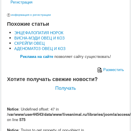
Регистрация
Поведение
Кормление
Кошки
информация о регистрации
Ветеринария
Похожие статьи
Хирургия
Диагностика
ЭНЦЕФАЛОПАТИЯ НОРОК
Терапия
ВИСНА-МЭДИ ОВЕЦ И КОЗ
Заразные заболевания
СКРЕЙПИ ОВЕЦ
Инфекционные заболевания
АДЕНОМАТОЗ ОВЕЦ И КОЗ
Инвазионные заболевания
Кормление
Реклама на сайте
позволяет сайту существовать!
Поведение
Воспроизводство
Разместить
Птицы
Ветеринария
Хотите получать свежие новости?
Анатомия и физиология
Разведение
Получать
Воспроизводство
Рыбы
Ветеринария
Выращивание
Notice
: Undefined offset: 47 in
Кормление
/var/www/user44543/data/www/liveanimal.ru/libraries/joomla/access
Прочие
on line
575
Кролики
Ветеринария
Notice
: Trying to get property of non-object in