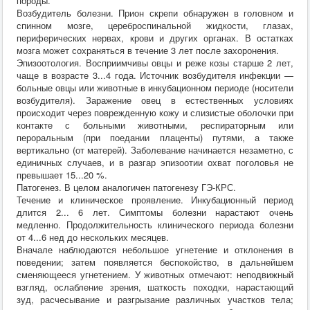
породы.
Хирургия
Возбудитель болезни. Прион скрепи обнаружен в головном и
ВСЭ
спинном мозге, цереброспинальной жидкости, глазах,
Лекарственные препараты
периферических нервах, крови и других органах. В остатках
Токсикология
мозга может сохраняться в течение 3 лет после захоронения.
Зоогигиена
Эпизоотология. Восприимчивы овцы и реже козы старше 2 лет,
Патанатомия
чаще в возрасте 3...4 года. Источник возбудителя инфекции —
Интересное
больные овцы или животные в инкубационном периоде (носители
Кормление
возбудителя). Заражение овец в естественных условиях
происходит через поврежденную кожу и слизистые оболочки при
контакте с больными животными, респираторным или
пероральным (при поедании плаценты) путями, а также
вертикально (от матерей). Заболевание начинается незаметно, с
единичных случаев, и в разгар эпизоотии охват поголовья не
превышает 15...20 %.
Патогенез. В целом аналогичен патогенезу ГЭ-КРС.
Течение и клиническое проявление. Инкубационный период
длится 2... 6 лет. Симптомы болезни нарастают очень
медленно. Продолжительность клинического периода болезни
от 4...6 нед до нескольких месяцев.
Вначале наблюдаются небольшое угнетение и отклонения в
поведении; затем появляется беспокойство, в дальнейшем
сменяющееся угнетением. У животных отмечают: неподвижный
взгляд, ослабление зрения, шаткость походки, нарастающий
зуд, расчесывание и разгрызание различных участков тела;