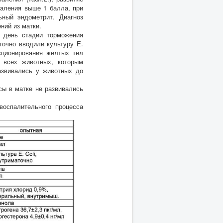
паления выше 1 балла, при
ный эндометрит. Диагноз
ий из матки.
й день стадии торможения
точно вводили культуру Е.
нкционирования желтых тел
у всех животных, которым
развивались у животных до
сы в матке не развивались
воспалительного процесса