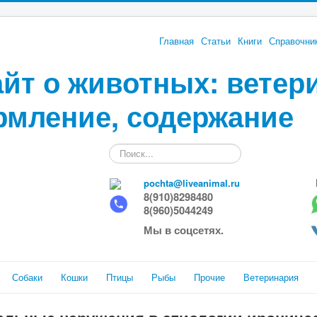
Главная
Статьи
Книги
Справочни
йт о животных: ветер
рмление, содержание
Искать...
pochta@liveanimal.ru
8(910)8298480
8(960)5044249
Мы в соцсетях.
Собаки
Кошки
Птицы
Рыбы
Прочие
Ветеринария