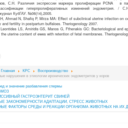
, С.Н. Различия экспрессии маркера пролиферации PCNA в пато
ассификации гиперпролиферативных изменений эндометрия. / С.
журнал КубГАУ. №06(14),2005.
Ahmad N, Shafiq P, Mirza MA: Effect of subclinical uterine infection on cer
y and fertility in postpartum buffaloes. Theriogenology 2007.
eontides LS, Amiridis GS, Manos G, Fthenakis GC: Bacteriological and epid
 the uterine content of ewes with retention of fetal membranes. Theriogenolo
Главная
КРС
Воспроизводство
ые нарушения в этиологии иронических эндометритов у коров
ред и значение разбавления спермы
ЗМОЗ
ИССИВНЫЙ ГАСТРОЭНТЕРИТ СВИНЕЙ
ЫЕ ЗАКОНОМЕРНОСТИ АДАПТАЦИИ, СТРЕСС ЖИВОТНЫХ
ЫЕ ФАКТОРЫ СРЕДЫ И РЕАКЦИИ ОРГАНИЗМА ЖИВОТНЫХ НА ИХ 