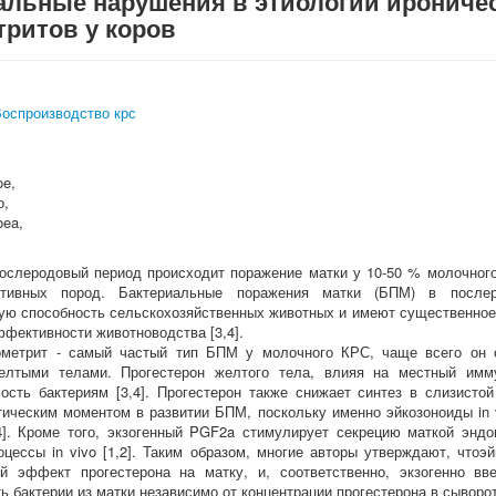
альные нарушения в этиологии ирониче
тритов у коров
оспроизводство крс
e,
о,
oea,
ослеродовый период происходит поражение матки у 10-50 % молочного 
ктивных пород. Бактериальные поражения матки (БПМ) в после
ую способность сельскохозяйственных животных и имеют существенное
ффективности животноводства [3,4].
ометрит - самый частый тип БПМ у молочного КРС, чаще всего он 
елтыми телами. Прогестерон желтого тела, влияя на местный имму
ость бактериям [3,4]. Прогестерон также снижает синтез в слизистой
тическим моментом в развитии БПМ, поскольку именно эйкозоноиды in 
4]. Кроме того, экзогенный PGF2a стимулирует секрецию маткой энд
цессы in vivo [1,2]. Таким образом, многие авторы утверждают, чтоэй
ый эффект прогестерона на матку, и, соответственно, экзогенно в
ь бактерии из матки независимо от концентрации прогестерона в сыворот