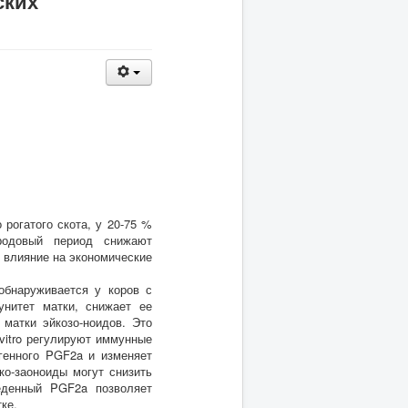
ских
рогатого скота, у 20-75 %
родовый период снижают
 влияние на экономические
обнаруживается у коров с
нитет матки, снижает ее
 матки эйкозо-ноидов. Это
vitro регулируют иммунные
огенного PGF2a и изменяет
ко-заоноиды могут снизить
веденный PGF2a позволяет
ке.