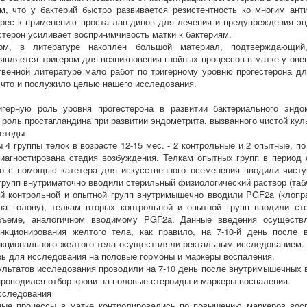
м, что у бактерий быстро развивается резистентность ко многим ант
рес к применению простаглан-динов для лечения и предупреждения эн
стерон усиливает воспри-имчивость матки к бактериям.
ом, в литературе накоплен большой материал, подтверждающий
 является тригером для возникновения гнойных процессов в матке у овец
твенной литературе мало работ по тригерному уровню прогестерона дл
 что и послужило целью нашего исследования.
игерную роль уровня прогестерона в развитии бактериального эндо
роль простагландина при развитии эндометрита, вызванного чистой культ
методы
 4 группы телок в возрасте 12-15 мес. - 2 контрольные и 2 опытные, по
иагностирована стадия возбуждения. Телкам опытных групп в период
о с помощью катетера для искусственного осеменения вводили чистую
групп внутриматочно вводили стерильный физиологический раствор (табл
й контрольной и опытной групп внутримышечно вводили PGF2a (клопр
на голову), телкам вторых контрольной и опытной групп вводили ст
бъеме, аналогичном вводимому PGF2a. Данные введения осуществ
нкционирования желтого тела, как правило, на 7-10-й день после в
кционального желтого тела осуществляли ректальным исследованием. 
вь для исследования на половые гормоны и маркеры воспаления.
ультатов исследования проводили на 7-10 день после внутримышечных в
 проводился отбор крови на половые стероиды и маркеры воспаления.
сследования
ые процессы в матке контролировались по повышению маркеров воспа