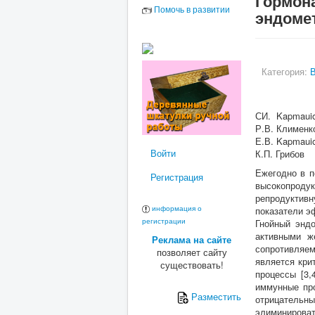
Гормон
Помочь в развитии
эндоме
Категория:
В
СИ. Kapmauio
Р.В. Клименк
Е.В. Kapmaui
Войти
К.П. Грибов
Ежегодно в п
Регистрация
высокопроду
репродуктивн
информация о
показатели э
регистрации
Гнойный энд
активными ж
Реклама на сайте
сопротивляем
позволяет сайту
является кри
существовать!
процессы [3,
иммунные про
Разместить
отрицательн
элиминироват