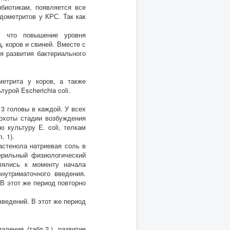
ибиотикам, появляется все
дометритов у КРС. Так как
, что повышение уровня
, коров и свиней. Вместе с
я развития бактериального
метрита у коров, а также
урой Escherichia coli.
 3 головы в каждой. У всех
 охоты стадии возбуждения
 культуру Е. coli, телкам
. 1).
астенола натриевая соль в
ерильный физиологический
лялись к моменту начала
нутриматочного введения.
В этот же период повторно
ведений. В этот же период
ления (табл.2.), развитие