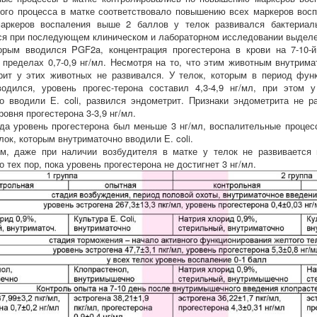
ого процесса в матке соответствовало повышению всех маркеров вос
аркеров воспаления выше 2 баллов у телок развивался бактериаль
я при последующем клиническом и лабораторном исследовании выделен
орым вводился PGF2a, концентрация прогестерона в крови на 7-10-
 пределах 0,7-0,9 нг/мл. Несмотря на то, что этим животным внутрима
трит у этих животных не развивался. У телок, которым в период фу
одился, уровень прогес-терона составил 4,3-4,9 нг/мл, при этом 
о вводили Е. coli, развился эндометрит. Признаки эндометрита не 
овня прогестерона 3-3,9 нг/мл.
гда уровень прогестерона был меньше 3 нг/мл, воспалительные процес
лок, которым внутриматочно вводили Е. coli.
м, даже при наличии возбудителя в матке у телок не развивается 
 тех пор, пока уровень прогестерона не достигнет 3 нг/мл.