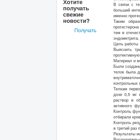
Хотите
В связи с те
получать
больший инте
свежие
именно проге
новости?
Таким образ
прогестерона
Получать
тем в отечес
эндометрита,
Цель работы
Выяснить тр
протективную 
Материал и 
Были созданы
телок была д
внутриматочн
контрольных 
Телкам перво
дозе 0,5 мг 
раствор в о
активного фу
Контроль фун
отбирали кро
Контроль рез
в третий раз
Результаты и
Воспалительн