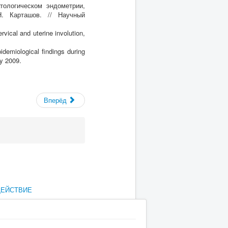
логическом эндометрии,
Н. Карташов. // Научный
vical and uterine involution,
emiological findings during
gy 2009.
Вперёд
ДЕЙСТВИЕ