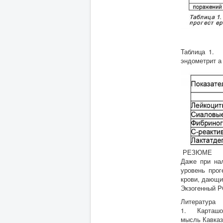
Таблица 1. С
эндометрит а
РЕЗЮМЕ
Даже при нал
уровень прог
крови, дающи
Экзогенный P
Литература
1. Карташов,
мысль Кавказа