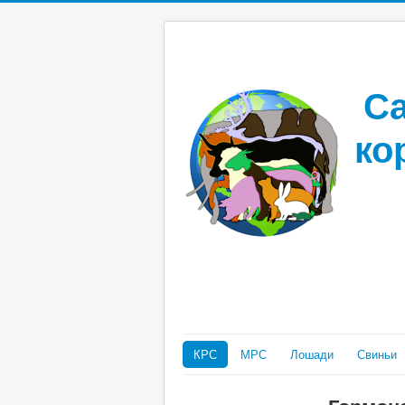
Са
ко
КРС
МРС
Лошади
Свиньи