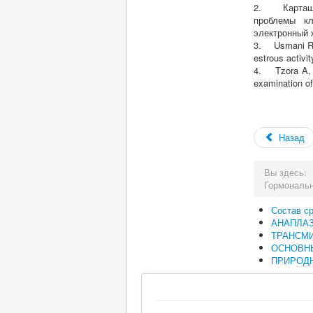
2. Карташов
проблемы кл
электронный 
3. Usmani RH, 
estrous activit
4. Tzora A, L
examination of
Назад
Вы здесь:
Гормональн
Состав с
АНАПЛА
ТРАНСМ
ОСНОВН
ПРИРОДН