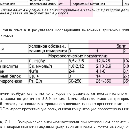
хема опыт а и результатов исследования выяснения тригерной роли
 у коров
ичии возбудителя в матке у коров не развивается воспалительного 
естерона не достигнет 3-3,9 нг/ мл. Таким образом, имеется тригерн
й толчок для начала бактериального воспалительного процесса в матке.
GF2a играет протективную роль, снижая концентрацию прогестерона ниж
 С.Н. Эмпирическая антибиотикотерапия при утерогенном сепсисе. /
. Северо-Кавказский научный центр высшей школы. - Ростов на Дону, 200